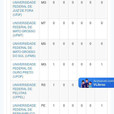
UNIVERSIDADE
MG
0
0
0
0
0
0
FEDERAL DE
JUIZ DE FORA
(UFJF)
UNIVERSIDADE
MT
0
0
0
0
0
0
FEDERAL DE
MATO GROSSO
(UFMT)
UNIVERSIDADE
MS
0
0
0
0
0
0
FEDERAL DE
MATO GROSSO
DO SUL (UFMS)
UNIVERSIDADE
MG
1
0
0
0
0
1
FEDERAL DE
OURO PRETO
(UFOP)
UNIVERSIDADE
RS
1
0
0
0
0
1
FEDERAL DE
PELOTAS
(UFPEL)
UNIVERSIDADE
PE
1
0
0
0
0
1
FEDERAL DE
PERNAMBUCO