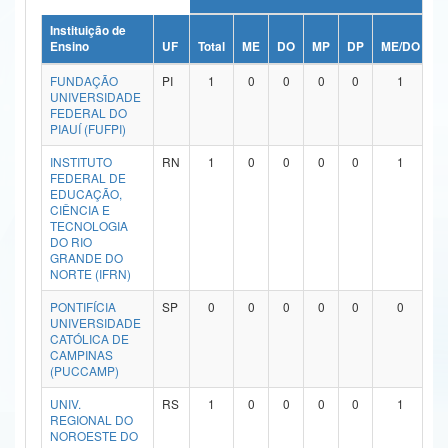
Ministério da Ciência, Tecnologia, Inovações e Comunicações
Instituição de
Ensino
UF
Total
ME
DO
MP
DP
ME/DO
M
Ministério do Meio Ambiente
FUNDAÇÃO
PI
1
0
0
0
0
1
UNIVERSIDADE
Ministério do Turismo
FEDERAL DO
PIAUÍ (FUFPI)
Ministério do Desenvolvimento Regional
INSTITUTO
RN
1
0
0
0
0
1
FEDERAL DE
Controladoria-Geral da União
EDUCAÇÃO,
CIÊNCIA E
TECNOLOGIA
Ministério da Mulher, da Família e dos Direitos Humanos
DO RIO
GRANDE DO
Secretaria-Geral
NORTE (IFRN)
Secretaria de Governo
PONTIFÍCIA
SP
0
0
0
0
0
0
UNIVERSIDADE
CATÓLICA DE
Gabinete de Segurança Institucional
CAMPINAS
(PUCCAMP)
Advocacia-Geral da União
UNIV.
RS
1
0
0
0
0
1
REGIONAL DO
Banco Central do Brasil
NOROESTE DO