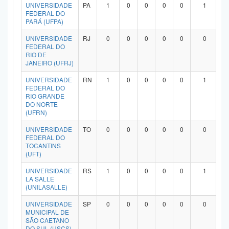
UNIVERSIDADE
PA
1
0
0
0
0
1
FEDERAL DO
PARÁ (UFPA)
UNIVERSIDADE
RJ
0
0
0
0
0
0
FEDERAL DO
RIO DE
JANEIRO (UFRJ)
UNIVERSIDADE
RN
1
0
0
0
0
1
FEDERAL DO
RIO GRANDE
DO NORTE
(UFRN)
UNIVERSIDADE
TO
0
0
0
0
0
0
FEDERAL DO
TOCANTINS
(UFT)
UNIVERSIDADE
RS
1
0
0
0
0
1
LA SALLE
(UNILASALLE)
UNIVERSIDADE
SP
0
0
0
0
0
0
MUNICIPAL DE
SÃO CAETANO
DO SUL (USCS)