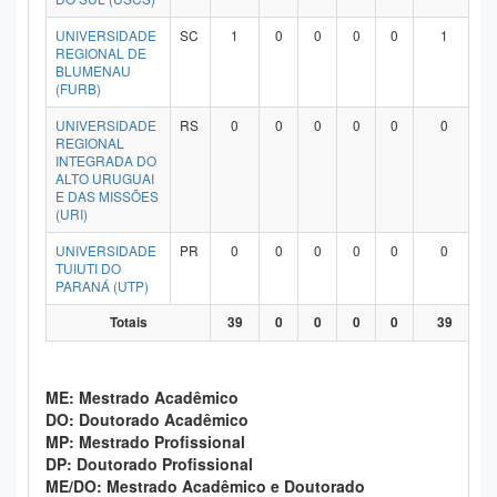
UNIVERSIDADE
SC
1
0
0
0
0
1
REGIONAL DE
BLUMENAU
(FURB)
UNIVERSIDADE
RS
0
0
0
0
0
0
REGIONAL
INTEGRADA DO
ALTO URUGUAI
E DAS MISSÕES
(URI)
UNIVERSIDADE
PR
0
0
0
0
0
0
TUIUTI DO
PARANÁ (UTP)
Totais
39
0
0
0
0
39
ME: Mestrado Acadêmico
DO: Doutorado Acadêmico
MP: Mestrado Profissional
DP: Doutorado Profissional
ME/DO: Mestrado Acadêmico e Doutorado