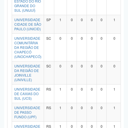
ESTADO DO RIO
Planalto
GRANDE DO
SUL (UNIJUÍ)
UNIVERSIDADE
SP
1
0
0
0
0
1
CIDADE DE SÃO
PAULO (UNICID)
UNIVERSIDADE
SC
0
0
0
0
0
0
COMUNITÁRIA
DA REGIÃO DE
CHAPECÓ
(UNOCHAPECÓ)
UNIVERSIDADE
SC
0
0
0
0
0
0
DA REGIÃO DE
JOINVILLE
(UNIVILLE)
UNIVERSIDADE
RS
1
0
0
0
0
1
DE CAXIAS DO
SUL (UCS)
UNIVERSIDADE
RS
1
0
0
0
0
1
DE PASSO
FUNDO (UPF)
UNIVERSIDADE
RS
1
0
0
0
0
1