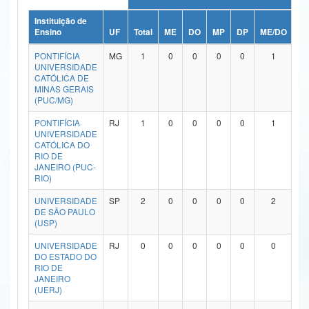
Ministério da Ciência, Tecnologia, Inovações e Comunicações
Instituição de
Ensino
UF
Total
ME
DO
MP
DP
ME/DO
M
Ministério do Meio Ambiente
PONTIFÍCIA
MG
1
0
0
0
0
1
UNIVERSIDADE
Ministério do Turismo
CATÓLICA DE
MINAS GERAIS
(PUC/MG)
Ministério do Desenvolvimento Regional
PONTIFÍCIA
RJ
1
0
0
0
0
1
Controladoria-Geral da União
UNIVERSIDADE
CATÓLICA DO
RIO DE
Ministério da Mulher, da Família e dos Direitos Humanos
JANEIRO (PUC-
RIO)
Secretaria-Geral
UNIVERSIDADE
SP
2
0
0
0
0
2
Secretaria de Governo
DE SÃO PAULO
(USP)
Gabinete de Segurança Institucional
UNIVERSIDADE
RJ
0
0
0
0
0
0
DO ESTADO DO
Advocacia-Geral da União
RIO DE
JANEIRO
(UERJ)
Banco Central do Brasil