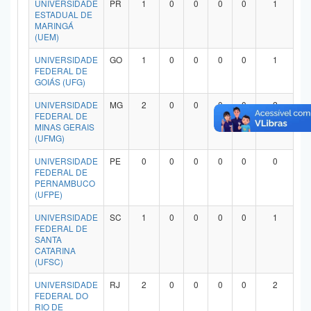
UNIVERSIDADE
PR
1
0
0
0
0
1
Planalto
ESTADUAL DE
MARINGÁ
(UEM)
UNIVERSIDADE
GO
1
0
0
0
0
1
FEDERAL DE
GOIÁS (UFG)
UNIVERSIDADE
MG
2
0
0
0
0
2
FEDERAL DE
MINAS GERAIS
(UFMG)
UNIVERSIDADE
PE
0
0
0
0
0
0
FEDERAL DE
PERNAMBUCO
(UFPE)
UNIVERSIDADE
SC
1
0
0
0
0
1
FEDERAL DE
SANTA
CATARINA
(UFSC)
UNIVERSIDADE
RJ
2
0
0
0
0
2
FEDERAL DO
RIO DE