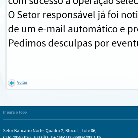
com sucesso a operação sele
O Setor responsável já foi no
de um e-mail automático e pr
Pedimos desculpas por eventu
Voltar
Ir para o topo
Setor Bancário Norte, Quadra 2, Bloco L, Lote 06,
CEP 70040-020 - Brasília, DF CNPJ 00889834/0001-08 -