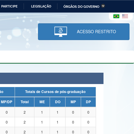
PARTICIPE
LEGISLAÇÃO
ÓRGÃOS DO GOVERNO
stério da Economia
Ministério da Infraestrutura
stério de Minas e Energia
Ministério da Ciência,
Tecnologia, Inovações e
ACESSO RESTRITO
Comunicações
tério da Mulher, da Família
Secretaria-Geral
s Direitos Humanos
lto
uação
Totais de Cursos de pós-graduação
MP/DP
Total
ME
DO
MP
DP
0
2
1
1
0
0
0
2
1
1
0
0
0
2
1
1
0
0