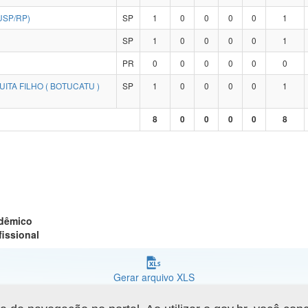
USP/RP)
SP
1
0
0
0
0
1
SP
1
0
0
0
0
1
PR
0
0
0
0
0
0
ITA FILHO ( BOTUCATU )
SP
1
0
0
0
0
1
8
0
0
0
0
8
adêmico
fissional
Gerar arquivo XLS