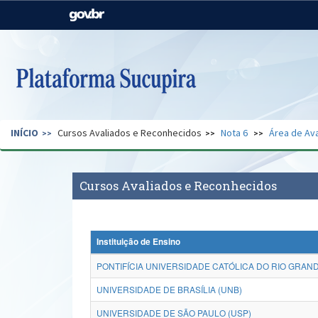
Casa Civil
Ministério da Justiça e
Segurança Pública
Ministério da Agricultura,
Ministério da Educação
Pecuária e Abastecimento
Ministério do Meio Ambiente
Ministério do Turismo
INÍCIO
Cursos Avaliados e Reconhecidos
Nota 6
Área de Ava
Secretaria de Governo
Gabinete de Segurança
Institucional
Cursos Avaliados e Reconhecidos
Instituição de Ensino
PONTIFÍCIA UNIVERSIDADE CATÓLICA DO RIO GRAND
UNIVERSIDADE DE BRASÍLIA (UNB)
UNIVERSIDADE DE SÃO PAULO (USP)