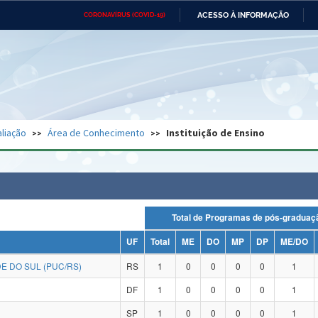
ACESSO À INFORMAÇÃO
CORONAVÍRUS (COVID-19)
Ministério da Defesa
Ministério das Relações
Mini
Exteriores
IR
PARA
O
CONTEÚDO
Ministério da Cidadania
Ministério da Saúde
Mini
Ministério do Desenvolvimento
Controladoria-Geral da União
Minis
Regional
e do
liação
Área de Conhecimento
Instituição de Ensino
Advocacia-Geral da União
Banco Central do Brasil
Plana
Total de Programas de pós-grad
UF
Total
ME
DO
MP
DP
ME/DO
E DO SUL (PUC/RS)
RS
1
0
0
0
0
1
DF
1
0
0
0
0
1
SP
1
0
0
0
0
1