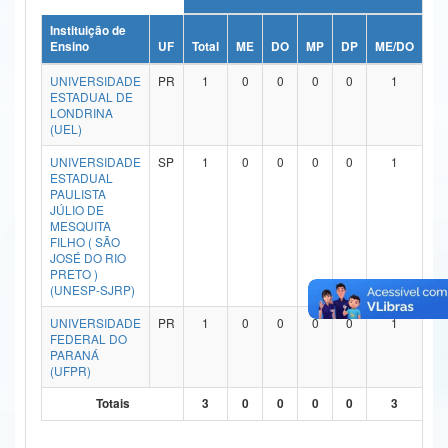
Ministério da Ciência, Tecnologia, Inovações e Comunicações
Instituição de
Ensino
UF
Total
ME
DO
MP
DP
ME/DO
MP
Ministério do Meio Ambiente
UNIVERSIDADE
PR
1
0
0
0
0
1
ESTADUAL DE
Ministério do Turismo
LONDRINA
(UEL)
Ministério do Desenvolvimento Regional
UNIVERSIDADE
SP
1
0
0
0
0
1
ESTADUAL
Controladoria-Geral da União
PAULISTA
JÚLIO DE
MESQUITA
Ministério da Mulher, da Família e dos Direitos Humanos
FILHO ( SÃO
JOSÉ DO RIO
Secretaria-Geral
PRETO )
(UNESP-SJRP)
Secretaria de Governo
UNIVERSIDADE
PR
1
0
0
0
0
1
FEDERAL DO
Gabinete de Segurança Institucional
PARANÁ
(UFPR)
Advocacia-Geral da União
Totais
3
0
0
0
0
3
Banco Central do Brasil