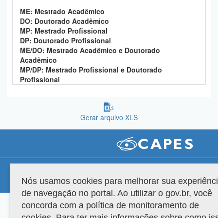
Planalto
ME: Mestrado Acadêmico
DO: Doutorado Acadêmico
MP: Mestrado Profissional
DP: Doutorado Profissional
ME/DO: Mestrado Acadêmico e Doutorado
Acadêmico
MP/DP: Mestrado Profissional e Doutorado
Profissional
Gerar arquivo XLS
Compatibilidade
Nós usamos cookies para melhorar sua experiênc
Versão do sistema: 3.88.9
Copyright 2022 Capes. Todos os direitos reservados.
de navegação no portal. Ao utilizar o gov.br, você
concorda com a política de monitoramento de
cookies. Para ter mais informações sobre como is