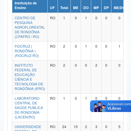
Instituição de
Ministério da Ciência, Tecnologia, Inovações e Comunicações
Ensino
UF
Total
ME
DO
MP
DP
ME/DO
CENTRO DE
RO
1
0
1
0
0
0
Ministério do Meio Ambiente
PESQUISA
AGROFLORESTAL
Ministério do Turismo
DE RONDÔNIA
(CPAFRO / RO)
Ministério do Desenvolvimento Regional
FIOCRUZ (
RO
2
0
1
0
0
1
RONDÔNIA )
Controladoria-Geral da União
(FIOCRUZ-RO)
INSTITUTO
RO
2
0
0
2
0
0
Ministério da Mulher, da Família e dos Direitos Humanos
FEDERAL DE
EDUCAÇÃO
Secretaria-Geral
CIÊNCIA E
TECNOLOGIA DE
RONDÔNIA (IFRO)
Secretaria de Governo
LABORATORIO
RO
1
0
1
0
0
0
Gabinete de Segurança Institucional
CENTRAL DE
SAÚDE PUBLICA
DE RONDONIA
Advocacia-Geral da União
(LACEN/RO)
Banco Central do Brasil
UNIVERSIDADE
RO
24
10
2
3
0
5