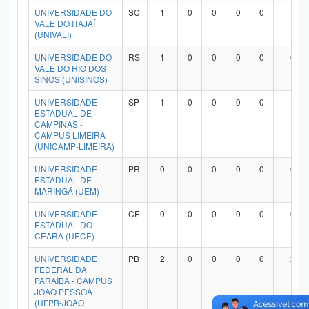
UNIVERSIDADE DO
SC
1
0
0
0
0
1
VALE DO ITAJAÍ
(UNIVALI)
UNIVERSIDADE DO
RS
1
0
0
0
0
0
VALE DO RIO DOS
SINOS (UNISINOS)
UNIVERSIDADE
SP
1
0
0
0
0
1
ESTADUAL DE
CAMPINAS -
CAMPUS LIMEIRA
(UNICAMP-LIMEIRA)
UNIVERSIDADE
PR
0
0
0
0
0
0
ESTADUAL DE
MARINGÁ (UEM)
UNIVERSIDADE
CE
0
0
0
0
0
0
ESTADUAL DO
CEARÁ (UECE)
UNIVERSIDADE
PB
2
0
0
0
0
2
FEDERAL DA
PARAÍBA - CAMPUS
JOÃO PESSOA
(UFPB-JOÃO