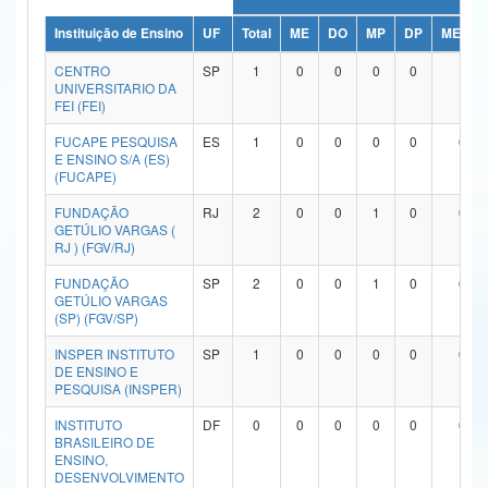
Ministério da Ciência, Tecnologia, Inovações e Comunicações
Instituição de Ensino
UF
Total
ME
DO
MP
DP
ME/DO
CENTRO
SP
1
0
0
0
0
1
Ministério do Meio Ambiente
UNIVERSITARIO DA
FEI (FEI)
Ministério do Turismo
FUCAPE PESQUISA
ES
1
0
0
0
0
0
E ENSINO S/A (ES)
Ministério do Desenvolvimento Regional
(FUCAPE)
Controladoria-Geral da União
FUNDAÇÃO
RJ
2
0
0
1
0
0
GETÚLIO VARGAS (
Ministério da Mulher, da Família e dos Direitos Humanos
RJ ) (FGV/RJ)
FUNDAÇÃO
SP
2
0
0
1
0
0
Secretaria-Geral
GETÚLIO VARGAS
(SP) (FGV/SP)
Secretaria de Governo
INSPER INSTITUTO
SP
1
0
0
0
0
0
DE ENSINO E
Gabinete de Segurança Institucional
PESQUISA (INSPER)
Advocacia-Geral da União
INSTITUTO
DF
0
0
0
0
0
0
BRASILEIRO DE
ENSINO,
Banco Central do Brasil
DESENVOLVIMENTO