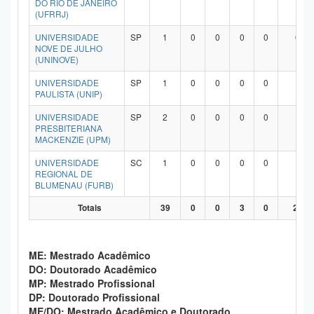
DO RIO DE JANEIRO
(UFRRJ)
UNIVERSIDADE
SP
1
0
0
0
0
0
NOVE DE JULHO
(UNINOVE)
UNIVERSIDADE
SP
1
0
0
0
0
1
PAULISTA (UNIP)
UNIVERSIDADE
SP
2
0
0
0
0
1
PRESBITERIANA
MACKENZIE (UPM)
UNIVERSIDADE
SC
1
0
0
0
0
1
REGIONAL DE
BLUMENAU (FURB)
Totais
39
0
0
3
0
27
ME: Mestrado Acadêmico
DO: Doutorado Acadêmico
MP: Mestrado Profissional
DP: Doutorado Profissional
ME/DO: Mestrado Acadêmico e Doutorado