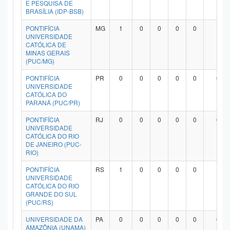
E PESQUISA DE
Planalto
BRASÍLIA (IDP-BSB)
PONTIFÍCIA
MG
1
0
0
0
0
1
UNIVERSIDADE
CATÓLICA DE
MINAS GERAIS
(PUC/MG)
PONTIFÍCIA
PR
0
0
0
0
0
0
UNIVERSIDADE
CATÓLICA DO
PARANÁ (PUC/PR)
PONTIFÍCIA
RJ
0
0
0
0
0
0
UNIVERSIDADE
CATÓLICA DO RIO
DE JANEIRO (PUC-
RIO)
PONTIFÍCIA
RS
1
0
0
0
0
1
UNIVERSIDADE
CATÓLICA DO RIO
GRANDE DO SUL
(PUC/RS)
UNIVERSIDADE DA
PA
0
0
0
0
0
0
AMAZÔNIA (UNAMA)