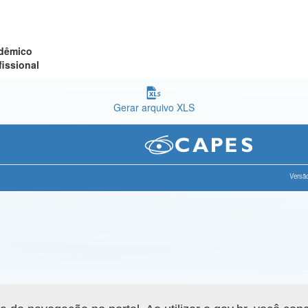
adêmico
fissional
Gerar arquivo XLS
Versão