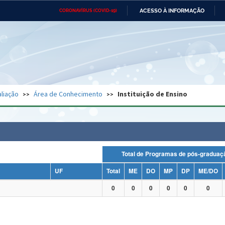
ACESSO À INFORMAÇÃO
CORONAVÍRUS (COVID-19)
Ministério da Defesa
Ministério das Relações
Mini
Exteriores
IR
PARA
O
CONTEÚDO
Ministério da Cidadania
Ministério da Saúde
Mini
Ministério do Desenvolvimento
Controladoria-Geral da União
Minis
Regional
e do
liação
Área de Conhecimento
Instituição de Ensino
Advocacia-Geral da União
Banco Central do Brasil
Plana
Total de Programas de pós-grad
UF
Total
ME
DO
MP
DP
ME/DO
0
0
0
0
0
0