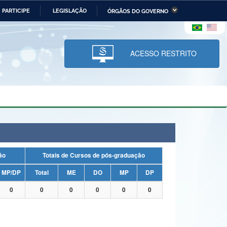
PARTICIPE
LEGISLAÇÃO
ÓRGÃOS DO GOVERNO
stério da Economia
Ministério da Infraestrutura
stério de Minas e Energia
Ministério da Ciência,
Tecnologia, Inovações e
ACESSO RESTRITO
Comunicações
tério da Mulher, da Família
Secretaria-Geral
s Direitos Humanos
lto
uação
Totais de Cursos de pós-graduação
MP/DP
Total
ME
DO
MP
DP
0
0
0
0
0
0