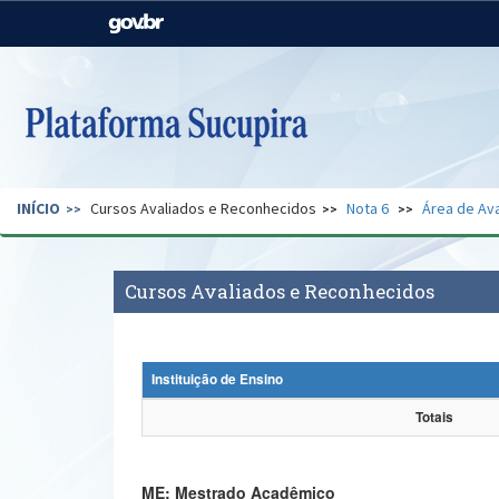
Casa Civil
Ministério da Justiça e
Segurança Pública
Ministério da Agricultura,
Ministério da Educação
Pecuária e Abastecimento
Ministério do Meio Ambiente
Ministério do Turismo
INÍCIO
Cursos Avaliados e Reconhecidos
Nota 6
Área de Ava
Secretaria de Governo
Gabinete de Segurança
Institucional
Cursos Avaliados e Reconhecidos
Instituição de Ensino
Totais
ME: Mestrado Acadêmico