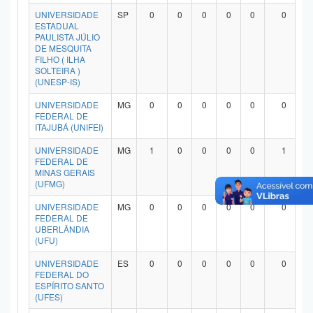
Planalto
UNIVERSIDADE
SP
0
0
0
0
0
0
ESTADUAL
PAULISTA JÚLIO
DE MESQUITA
FILHO ( ILHA
SOLTEIRA )
(UNESP-IS)
UNIVERSIDADE
MG
0
0
0
0
0
0
FEDERAL DE
ITAJUBÁ (UNIFEI)
UNIVERSIDADE
MG
1
0
0
0
0
1
FEDERAL DE
MINAS GERAIS
(UFMG)
UNIVERSIDADE
MG
0
0
0
0
0
0
FEDERAL DE
UBERLÂNDIA
(UFU)
UNIVERSIDADE
ES
0
0
0
0
0
0
FEDERAL DO
ESPÍRITO SANTO
(UFES)