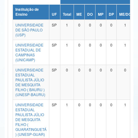
Ministério da Ciência, Tecnologia, Inovações e Comunicações
Instituição de
Ensino
UF
Total
ME
DO
MP
DP
ME/DO
Ministério do Meio Ambiente
UNIVERSIDADE
SP
1
0
0
0
0
1
DE SÃO PAULO
Ministério do Turismo
(USP)
UNIVERSIDADE
SP
1
0
0
0
0
1
Ministério do Desenvolvimento Regional
ESTADUAL DE
CAMPINAS
Controladoria-Geral da União
(UNICAMP)
Ministério da Mulher, da Família e dos Direitos Humanos
UNIVERSIDADE
SP
0
0
0
0
0
0
ESTADUAL
PAULISTA JÚLIO
Secretaria-Geral
DE MESQUITA
FILHO ( BAURU )
Secretaria de Governo
(UNESP-BAURU)
UNIVERSIDADE
SP
1
0
0
0
0
1
Gabinete de Segurança Institucional
ESTADUAL
PAULISTA JÚLIO
Advocacia-Geral da União
DE MESQUITA
FILHO (
GUARATINGUETÁ
Banco Central do Brasil
) (UNESP-GUAR)