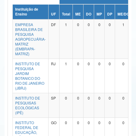
Ministério da Ciência, Tecnologia, Inovações e Comunicações
Instituição de
Ensino
UF
Total
ME
DO
MP
DP
ME/DO
Ministério do Meio Ambiente
EMPRESA
DF
1
0
0
0
0
1
BRASILEIRA DE
Ministério do Turismo
PESQUISA
AGROPECUÁRIA-
MATRIZ
Ministério do Desenvolvimento Regional
(EMBRAPA-
MATRIZ)
Controladoria-Geral da União
INSTITUTO DE
RJ
1
0
0
0
0
0
PESQUISA
Ministério da Mulher, da Família e dos Direitos Humanos
JARDIM
BOTANICO DO
Secretaria-Geral
RIO DE JANEIRO
(JBRJ)
Secretaria de Governo
INSTITUTO DE
SP
0
0
0
0
0
0
PESQUISAS
Gabinete de Segurança Institucional
ECOLÓGICAS
(IPÊ)
Advocacia-Geral da União
INSTITUTO
GO
0
0
0
0
0
0
FEDERAL DE
Banco Central do Brasil
EDUCAÇÃO,