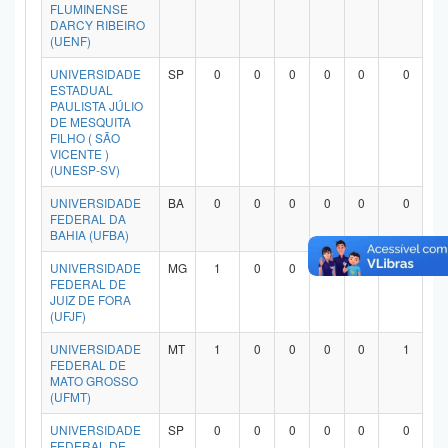
FLUMINENSE
DARCY RIBEIRO
(UENF)
UNIVERSIDADE
SP
0
0
0
0
0
0
ESTADUAL
PAULISTA JÚLIO
DE MESQUITA
FILHO ( SÃO
VICENTE )
(UNESP-SV)
UNIVERSIDADE
BA
0
0
0
0
0
0
FEDERAL DA
BAHIA (UFBA)
UNIVERSIDADE
MG
1
0
0
0
0
1
FEDERAL DE
JUIZ DE FORA
(UFJF)
UNIVERSIDADE
MT
1
0
0
0
0
1
FEDERAL DE
MATO GROSSO
(UFMT)
UNIVERSIDADE
SP
0
0
0
0
0
0
FEDERAL DE