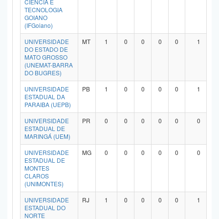
CIÊNCIA E
Planalto
TECNOLOGIA
GOIANO
(IFGoiano)
UNIVERSIDADE
MT
1
0
0
0
0
1
DO ESTADO DE
MATO GROSSO
(UNEMAT-BARRA
DO BUGRES)
UNIVERSIDADE
PB
1
0
0
0
0
1
ESTADUAL DA
PARAIBA (UEPB)
UNIVERSIDADE
PR
0
0
0
0
0
0
ESTADUAL DE
MARINGÁ (UEM)
UNIVERSIDADE
MG
0
0
0
0
0
0
ESTADUAL DE
MONTES
CLAROS
(UNIMONTES)
UNIVERSIDADE
RJ
1
0
0
0
0
1
ESTADUAL DO
NORTE