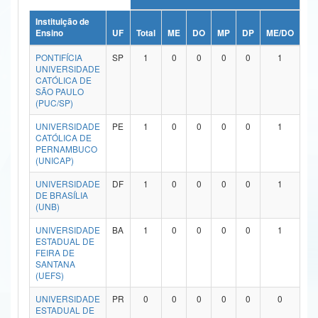
Ministério da Ciência, Tecnologia, Inovações e Comunicações
Instituição de
Ensino
UF
Total
ME
DO
MP
DP
ME/DO
MP
Ministério do Meio Ambiente
PONTIFÍCIA
SP
1
0
0
0
0
1
UNIVERSIDADE
Ministério do Turismo
CATÓLICA DE
SÃO PAULO
(PUC/SP)
Ministério do Desenvolvimento Regional
UNIVERSIDADE
PE
1
0
0
0
0
1
Controladoria-Geral da União
CATÓLICA DE
PERNAMBUCO
(UNICAP)
Ministério da Mulher, da Família e dos Direitos Humanos
UNIVERSIDADE
DF
1
0
0
0
0
1
Secretaria-Geral
DE BRASÍLIA
(UNB)
Secretaria de Governo
UNIVERSIDADE
BA
1
0
0
0
0
1
ESTADUAL DE
Gabinete de Segurança Institucional
FEIRA DE
SANTANA
Advocacia-Geral da União
(UEFS)
UNIVERSIDADE
PR
0
0
0
0
0
0
Banco Central do Brasil
ESTADUAL DE