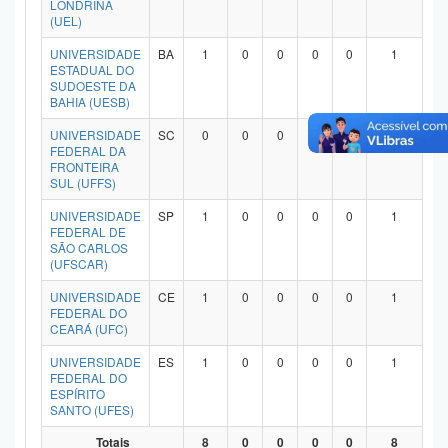
LONDRINA
Planalto
(UEL)
UNIVERSIDADE
BA
1
0
0
0
0
1
ESTADUAL DO
SUDOESTE DA
BAHIA (UESB)
UNIVERSIDADE
SC
0
0
0
0
0
0
FEDERAL DA
FRONTEIRA
SUL (UFFS)
UNIVERSIDADE
SP
1
0
0
0
0
1
FEDERAL DE
SÃO CARLOS
(UFSCAR)
UNIVERSIDADE
CE
1
0
0
0
0
1
FEDERAL DO
CEARÁ (UFC)
UNIVERSIDADE
ES
1
0
0
0
0
1
FEDERAL DO
ESPÍRITO
SANTO (UFES)
Totais
8
0
0
0
0
8