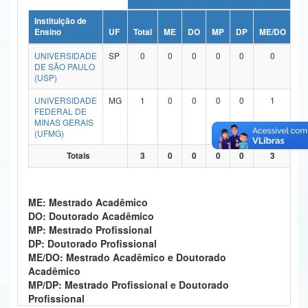
Ministério da Ciência, Tecnologia, Inovações e Comunicações
Instituição de
Ensino
UF
Total
ME
DO
MP
DP
ME/DO
M
Ministério do Meio Ambiente
UNIVERSIDADE
SP
0
0
0
0
0
0
DE SÃO PAULO
Ministério do Turismo
(USP)
UNIVERSIDADE
MG
1
0
0
0
0
1
Ministério do Desenvolvimento Regional
FEDERAL DE
MINAS GERAIS
Controladoria-Geral da União
(UFMG)
Ministério da Mulher, da Família e dos Direitos Humanos
Totais
3
0
0
0
0
3
Secretaria-Geral
ME: Mestrado Acadêmico
Secretaria de Governo
DO: Doutorado Acadêmico
MP: Mestrado Profissional
Gabinete de Segurança Institucional
DP: Doutorado Profissional
ME/DO: Mestrado Acadêmico e Doutorado
Advocacia-Geral da União
Acadêmico
MP/DP: Mestrado Profissional e Doutorado
Banco Central do Brasil
Profissional