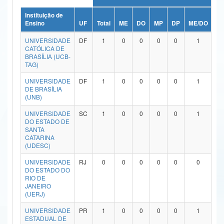
Ministério da Ciência, Tecnologia, Inovações e Comunicações
Instituição de
Ensino
UF
Total
ME
DO
MP
DP
ME/DO
M
Ministério do Meio Ambiente
UNIVERSIDADE
DF
1
0
0
0
0
1
CATÓLICA DE
Ministério do Turismo
BRASÍLIA (UCB-
TAG)
Ministério do Desenvolvimento Regional
UNIVERSIDADE
DF
1
0
0
0
0
1
DE BRASÍLIA
Controladoria-Geral da União
(UNB)
Ministério da Mulher, da Família e dos Direitos Humanos
UNIVERSIDADE
SC
1
0
0
0
0
1
DO ESTADO DE
SANTA
Secretaria-Geral
CATARINA
(UDESC)
Secretaria de Governo
UNIVERSIDADE
RJ
0
0
0
0
0
0
DO ESTADO DO
Gabinete de Segurança Institucional
RIO DE
JANEIRO
Advocacia-Geral da União
(UERJ)
UNIVERSIDADE
PR
1
0
0
0
0
1
Banco Central do Brasil
ESTADUAL DE