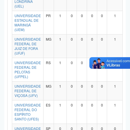
LONDRINA
Planalto
(UEL)
UNIVERSIDADE
PR
1
0
0
0
0
1
ESTADUAL DE
MARINGÁ
(UEM)
UNIVERSIDADE
MG
1
0
0
0
0
1
FEDERAL DE
JUIZ DE FORA
(UFJF)
UNIVERSIDADE
RS
1
0
0
0
0
1
FEDERAL DE
PELOTAS
(UFPEL)
UNIVERSIDADE
MG
1
0
0
0
0
1
FEDERAL DE
VIÇOSA (UFV)
UNIVERSIDADE
ES
1
0
0
0
0
1
FEDERAL DO
ESPÍRITO
SANTO (UFES)
UNIVERSIDADE
SP
0
0
0
0
0
0