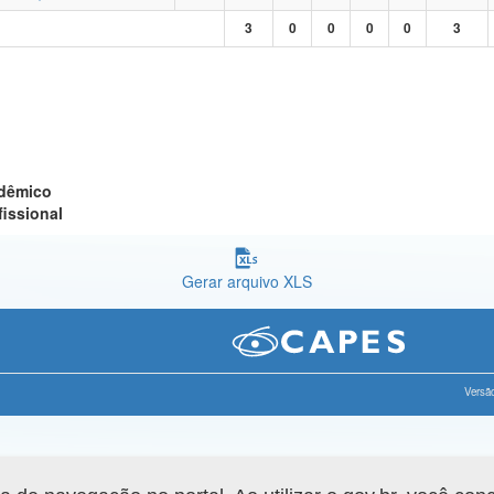
3
0
0
0
0
3
adêmico
fissional
Gerar arquivo XLS
Versão