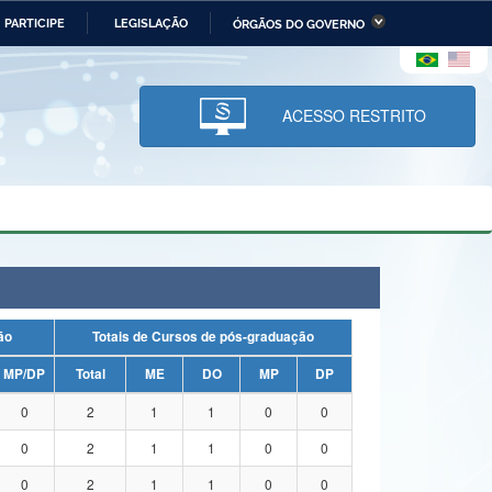
PARTICIPE
LEGISLAÇÃO
ÓRGÃOS DO GOVERNO
stério da Economia
Ministério da Infraestrutura
stério de Minas e Energia
Ministério da Ciência,
Tecnologia, Inovações e
ACESSO RESTRITO
Comunicações
tério da Mulher, da Família
Secretaria-Geral
s Direitos Humanos
lto
uação
Totais de Cursos de pós-graduação
MP/DP
Total
ME
DO
MP
DP
0
2
1
1
0
0
0
2
1
1
0
0
0
2
1
1
0
0