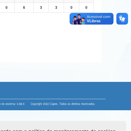
0
6
3
3
0
0
 do sistema: 3.88.9
Copyright 2022 Capes. Todos os direitos reservados.