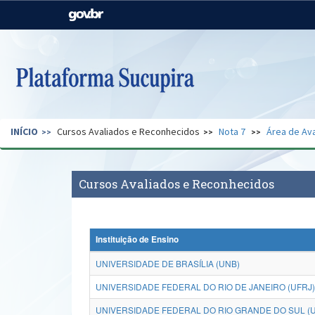
Casa Civil
Ministério da Justiça e
Segurança Pública
Ministério da Agricultura,
Ministério da Educação
Pecuária e Abastecimento
Ministério do Meio Ambiente
Ministério do Turismo
INÍCIO
Cursos Avaliados e Reconhecidos
Nota 7
Área de Ava
Secretaria de Governo
Gabinete de Segurança
Institucional
Cursos Avaliados e Reconhecidos
Instituição de Ensino
UNIVERSIDADE DE BRASÍLIA (UNB)
UNIVERSIDADE FEDERAL DO RIO DE JANEIRO (UFRJ)
UNIVERSIDADE FEDERAL DO RIO GRANDE DO SUL (