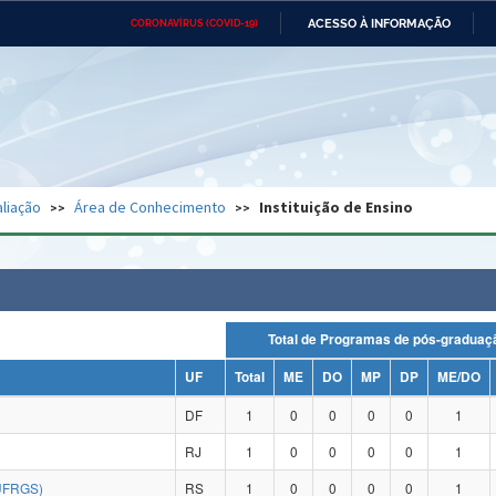
ACESSO À INFORMAÇÃO
CORONAVÍRUS (COVID-19)
Ministério da Defesa
Ministério das Relações
Mini
Exteriores
IR
PARA
O
CONTEÚDO
Ministério da Cidadania
Ministério da Saúde
Mini
Ministério do Desenvolvimento
Controladoria-Geral da União
Minis
Regional
e do
liação
Área de Conhecimento
Instituição de Ensino
Advocacia-Geral da União
Banco Central do Brasil
Plana
Total de Programas de pós-grad
UF
Total
ME
DO
MP
DP
ME/DO
DF
1
0
0
0
0
1
RJ
1
0
0
0
0
1
UFRGS)
RS
1
0
0
0
0
1