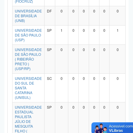
(FIOCRUZ)
Planalto
UNIVERSIDADE
DF
0
0
0
0
0
0
DE BRASÍLIA
(UNB)
UNIVERSIDADE
SP
1
0
0
0
0
1
DE SÃO PAULO
(USP)
UNIVERSIDADE
SP
0
0
0
0
0
0
DE SÃO PAULO
( RIBEIRÃO
PRETO )
(USP/RP)
UNIVERSIDADE
SC
0
0
0
0
0
0
DO SUL DE
SANTA
CATARINA
(UNISUL)
UNIVERSIDADE
SP
0
0
0
0
0
0
ESTADUAL
PAULISTA
JÚLIO DE
MESQUITA
FILHO (