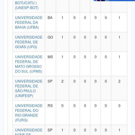
BOTUCATU )
(UNESP-BOT)
UNIVERSIDADE
BA
1
0
0
0
0
1
FEDERAL DA
BAHIA (UFBA)
UNIVERSIDADE
GO
1
0
0
0
0
1
FEDERAL DE
GOIÁS (UFG)
UNIVERSIDADE
MS
1
0
0
0
0
1
FEDERAL DE
MATO GROSSO
DO SUL (UFMS)
UNIVERSIDADE
SP
2
0
0
0
0
2
FEDERAL DE
SÃO PAULO
(UNIFESP)
UNIVERSIDADE
RS
0
0
0
0
0
0
FEDERAL DO
RIO GRANDE
(FURG)
UNIVERSIDADE
SP
1
0
0
0
0
1
NOVE DE