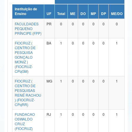
Ministério da Ciência, Tecnologia, Inovações e Comunicações
Instituição de
Ensino
UF
Total
ME
DO
MP
DP
ME/DO
M
Ministério do Meio Ambiente
FACULDADES
PR
0
0
0
0
0
0
PEQUENO
Ministério do Turismo
PRÍNCIPE (FPP)
FIOCRUZ (
BA
1
0
0
0
0
1
Ministério do Desenvolvimento Regional
CENTRO DE
PESQUISA
Controladoria-Geral da União
GONÇALO
MONIZ )
(FIOCRUZ-
Ministério da Mulher, da Família e dos Direitos Humanos
CPqGM)
Secretaria-Geral
FIOCRUZ (
MG
1
0
0
0
0
1
CENTRO DE
Secretaria de Governo
PESQUISAS
RENÉ RACHOU
) (FIOCRUZ-
Gabinete de Segurança Institucional
CPqRR)
Advocacia-Geral da União
FUNDACAO
RJ
1
0
0
0
0
1
OSWALDO
CRUZ
Banco Central do Brasil
(FIOCRUZ)