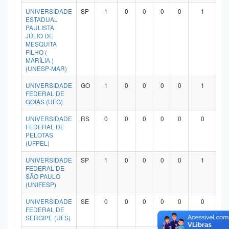
Planalto
UNIVERSIDADE
SP
1
0
0
0
0
1
ESTADUAL
PAULISTA
JÚLIO DE
MESQUITA
FILHO (
MARÍLIA )
(UNESP-MAR)
UNIVERSIDADE
GO
1
0
0
0
0
1
FEDERAL DE
GOIÁS (UFG)
UNIVERSIDADE
RS
0
0
0
0
0
0
FEDERAL DE
PELOTAS
(UFPEL)
UNIVERSIDADE
SP
1
0
0
0
0
1
FEDERAL DE
SÃO PAULO
(UNIFESP)
UNIVERSIDADE
SE
0
0
0
0
0
0
FEDERAL DE
SERGIPE (UFS)