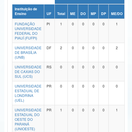
Ministério da Ciência, Tecnologia, Inovações e Comunicações
Instituição de
Ensino
UF
Total
ME
DO
MP
DP
ME/DO
M
Ministério do Meio Ambiente
FUNDAÇÃO
PI
1
0
0
0
0
1
UNIVERSIDADE
Ministério do Turismo
FEDERAL DO
PIAUÍ (FUFPI)
Ministério do Desenvolvimento Regional
UNIVERSIDADE
DF
2
0
0
0
0
2
DE BRASÍLIA
Controladoria-Geral da União
(UNB)
Ministério da Mulher, da Família e dos Direitos Humanos
UNIVERSIDADE
RS
0
0
0
0
0
0
DE CAXIAS DO
SUL (UCS)
Secretaria-Geral
UNIVERSIDADE
PR
0
0
0
0
0
0
Secretaria de Governo
ESTADUAL DE
LONDRINA
(UEL)
Gabinete de Segurança Institucional
UNIVERSIDADE
PR
1
0
0
0
0
1
Advocacia-Geral da União
ESTADUAL DO
OESTE DO
PARANÁ
Banco Central do Brasil
(UNIOESTE)