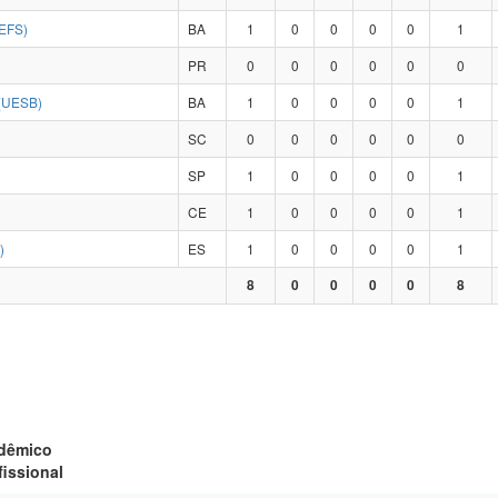
EFS)
BA
1
0
0
0
0
1
PR
0
0
0
0
0
0
(UESB)
BA
1
0
0
0
0
1
SC
0
0
0
0
0
0
SP
1
0
0
0
0
1
CE
1
0
0
0
0
1
)
ES
1
0
0
0
0
1
8
0
0
0
0
8
adêmico
fissional