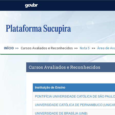
Casa Civil
Ministério da Justiça e
Segurança Pública
Ministério da Agricultura,
Ministério da Educação
Pecuária e Abastecimento
Ministério do Meio Ambiente
Ministério do Turismo
INÍCIO
Cursos Avaliados e Reconhecidos
Nota 5
Área de Ava
Secretaria de Governo
Gabinete de Segurança
Institucional
Cursos Avaliados e Reconhecidos
Instituição de Ensino
PONTIFÍCIA UNIVERSIDADE CATÓLICA DE SÃO PAULO
UNIVERSIDADE CATÓLICA DE PERNAMBUCO (UNICA
UNIVERSIDADE DE BRASÍLIA (UNB)