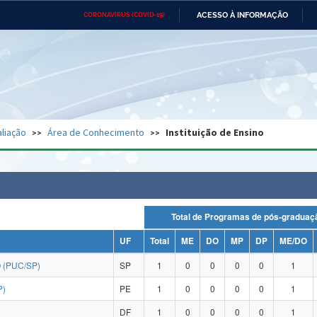
ACESSO À INFORMAÇÃO
CORONAVÍRUS (COVID-19)
Ministério da Defesa
Ministério das Relações
Mini
Exteriores
IR
PARA
O
CONTEÚDO
Ministério da Cidadania
Ministério da Saúde
Mini
Ministério do Desenvolvimento
Controladoria-Geral da União
Minis
Regional
e do
liação
Área de Conhecimento
Instituição de Ensino
Advocacia-Geral da União
Banco Central do Brasil
Plana
Total de Programas de pós-grad
UF
Total
ME
DO
MP
DP
ME/DO
 (PUC/SP)
SP
1
0
0
0
0
1
P)
PE
1
0
0
0
0
1
DF
1
0
0
0
0
1