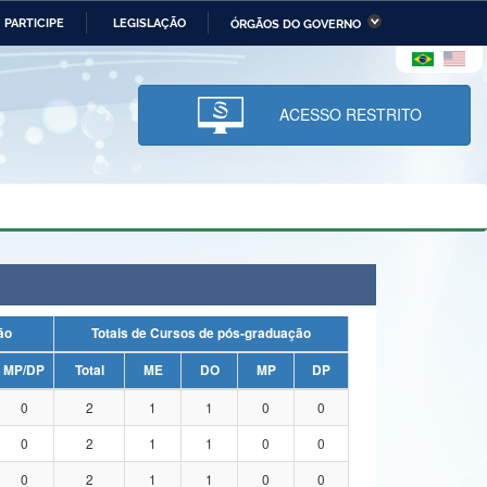
PARTICIPE
LEGISLAÇÃO
ÓRGÃOS DO GOVERNO
stério da Economia
Ministério da Infraestrutura
stério de Minas e Energia
Ministério da Ciência,
Tecnologia, Inovações e
ACESSO RESTRITO
Comunicações
tério da Mulher, da Família
Secretaria-Geral
s Direitos Humanos
lto
uação
Totais de Cursos de pós-graduação
MP/DP
Total
ME
DO
MP
DP
0
2
1
1
0
0
0
2
1
1
0
0
0
2
1
1
0
0