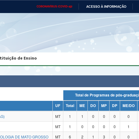
ACESSO À INFORMAÇÃO
CORONAVÍRUS (COVID-19)
Ministério da Defesa
Ministério das Relações
Mini
Exteriores
IR
PARA
O
CONTEÚDO
Ministério da Cidadania
Ministério da Saúde
Mini
Ministério do Desenvolvimento
Controladoria-Geral da União
Minis
Regional
e do
tituição de Ensino
Advocacia-Geral da União
Banco Central do Brasil
Plana
Total de Programas de pós-grad
UF
Total
ME
DO
MP
DP
ME/DO
AG)
MT
1
1
0
0
0
0
MT
1
0
0
0
0
1
NOLOGIA DE MATO GROSSO
MT
6
2
1
3
0
0