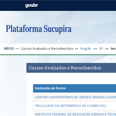
Casa Civil
Ministério da Justiça e
Segurança Pública
Ministério da Agricultura,
Ministério da Educação
Pecuária e Abastecimento
Ministério do Meio Ambiente
Ministério do Turismo
INÍCIO
Cursos Avaliados e Reconhecidos
Região
UF
Ins
Secretaria de Governo
Gabinete de Segurança
Institucional
Cursos Avaliados e Reconhecidos
Instituição de Ensino
CENTRO UNIVERSITÁRIO DE VÁRZEA GRANDE (UNIV
FACULDADE DE INFORMÁTICA DE CUIABÁ (FIC)
INSTITUTO FEDERAL DE EDUCAÇÃO CIÊNCIA E TEC