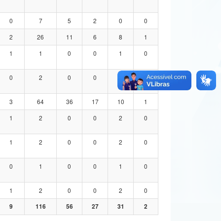
0
7
5
2
0
0
2
26
11
6
8
1
1
1
0
0
1
0
0
2
0
0
2
0
3
64
36
17
10
1
1
2
0
0
2
0
1
2
0
0
2
0
0
1
0
0
1
0
1
2
0
0
2
0
9
116
56
27
31
2