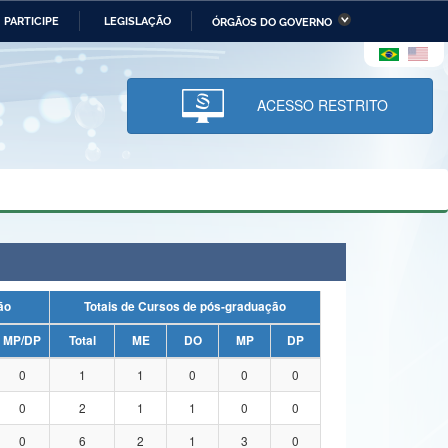
PARTICIPE
LEGISLAÇÃO
ÓRGÃOS DO GOVERNO
stério da Economia
Ministério da Infraestrutura
stério de Minas e Energia
Ministério da Ciência,
Tecnologia, Inovações e
ACESSO RESTRITO
Comunicações
tério da Mulher, da Família
Secretaria-Geral
s Direitos Humanos
lto
uação
Totais de Cursos de pós-graduação
MP/DP
Total
ME
DO
MP
DP
0
1
1
0
0
0
0
2
1
1
0
0
0
6
2
1
3
0