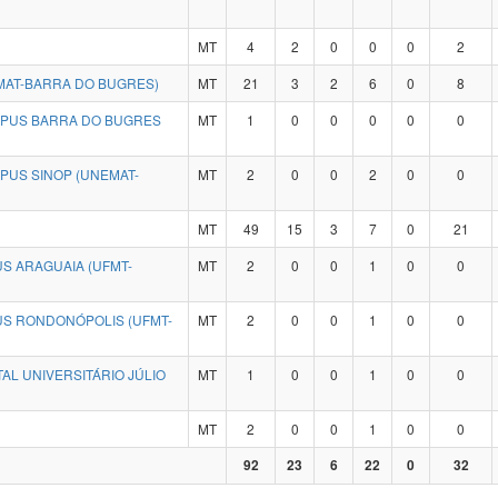
MT
4
2
0
0
0
2
MAT-BARRA DO BUGRES)
MT
21
3
2
6
0
8
MPUS BARRA DO BUGRES
MT
1
0
0
0
0
0
PUS SINOP (UNEMAT-
MT
2
0
0
2
0
0
MT
49
15
3
7
0
21
S ARAGUAIA (UFMT-
MT
2
0
0
1
0
0
US RONDONÓPOLIS (UFMT-
MT
2
0
0
1
0
0
AL UNIVERSITÁRIO JÚLIO
MT
1
0
0
1
0
0
MT
2
0
0
1
0
0
92
23
6
22
0
32