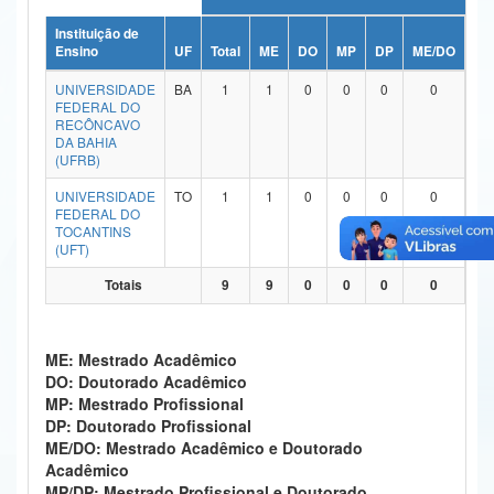
Ministério da Ciência, Tecnologia, Inovações e Comunicações
Instituição de
Ensino
UF
Total
ME
DO
MP
DP
ME/DO
MP
Ministério do Meio Ambiente
UNIVERSIDADE
BA
1
1
0
0
0
0
FEDERAL DO
Ministério do Turismo
RECÔNCAVO
DA BAHIA
(UFRB)
Ministério do Desenvolvimento Regional
UNIVERSIDADE
TO
1
1
0
0
0
0
Controladoria-Geral da União
FEDERAL DO
TOCANTINS
(UFT)
Ministério da Mulher, da Família e dos Direitos Humanos
Totais
9
9
0
0
0
0
Secretaria-Geral
Secretaria de Governo
ME: Mestrado Acadêmico
DO: Doutorado Acadêmico
Gabinete de Segurança Institucional
MP: Mestrado Profissional
DP: Doutorado Profissional
Advocacia-Geral da União
ME/DO: Mestrado Acadêmico e Doutorado
Acadêmico
Banco Central do Brasil
MP/DP: Mestrado Profissional e Doutorado