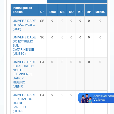
Ministério da Ciência, Tecnologia, Inovações e Comunicações
Instituição de
Ensino
UF
Total
ME
DO
MP
DP
ME/DO
MP
Ministério do Meio Ambiente
UNIVERSIDADE
SP
0
0
0
0
0
0
DE SÃO PAULO
Ministério do Turismo
(USP)
UNIVERSIDADE
SC
0
0
0
0
0
0
Ministério do Desenvolvimento Regional
DO EXTREMO
SUL
Controladoria-Geral da União
CATARINENSE
(UNESC)
Ministério da Mulher, da Família e dos Direitos Humanos
UNIVERSIDADE
RJ
0
0
0
0
0
0
ESTADUAL DO
Secretaria-Geral
NORTE
FLUMINENSE
Secretaria de Governo
DARCY
RIBEIRO
(UENF)
Gabinete de Segurança Institucional
UNIVERSIDADE
RJ
0
0
0
0
0
0
Advocacia-Geral da União
FEDERAL DO
RIO DE
JANEIRO
Banco Central do Brasil
(UFRJ)