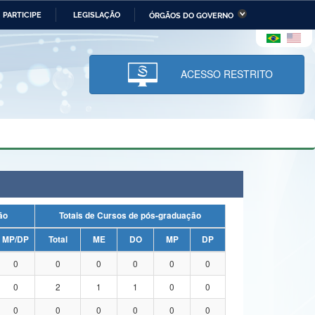
PARTICIPE
LEGISLAÇÃO
ÓRGÃOS DO GOVERNO
stério da Economia
Ministério da Infraestrutura
stério de Minas e Energia
Ministério da Ciência,
Tecnologia, Inovações e
ACESSO RESTRITO
Comunicações
tério da Mulher, da Família
Secretaria-Geral
s Direitos Humanos
lto
uação
Totais de Cursos de pós-graduação
MP/DP
Total
ME
DO
MP
DP
0
0
0
0
0
0
0
2
1
1
0
0
0
0
0
0
0
0