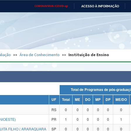
ACESSO À INFORMAÇÃO
CORONAVÍRUS (COVID-19)
Ministério da Defesa
Ministério das Relações
Mini
Exteriores
IR
PARA
O
CONTEÚDO
Ministério da Cidadania
Ministério da Saúde
Mini
Ministério do Desenvolvimento
Controladoria-Geral da União
Minis
Regional
e do
liação
Área de Conhecimento
Instituição de Ensino
Advocacia-Geral da União
Banco Central do Brasil
Plana
Total de Programas de pós-grad
UF
Total
ME
DO
MP
DP
ME/DO
RS
0
0
0
0
0
0
NIOESTE)
PR
1
0
0
0
0
1
UITA FILHO ( ARARAQUARA
SP
0
0
0
0
0
0