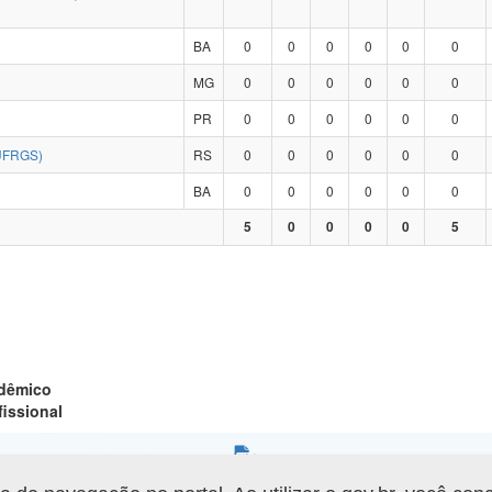
BA
0
0
0
0
0
0
MG
0
0
0
0
0
0
PR
0
0
0
0
0
0
UFRGS)
RS
0
0
0
0
0
0
BA
0
0
0
0
0
0
5
0
0
0
0
5
adêmico
fissional
Gerar arquivo XLS