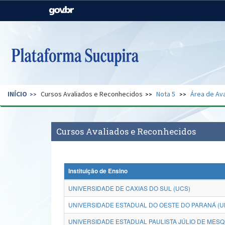
Casa Civil
Ministério da Justiça e
Segurança Pública
Ministério da Agricultura,
Ministério da Educação
Pecuária e Abastecimento
Ministério do Meio Ambiente
Ministério do Turismo
INÍCIO
Cursos Avaliados e Reconhecidos
Nota 5
Área de Ava
Secretaria de Governo
Gabinete de Segurança
Institucional
Cursos Avaliados e Reconhecidos
Instituição de Ensino
UNIVERSIDADE DE CAXIAS DO SUL (UCS)
UNIVERSIDADE ESTADUAL DO OESTE DO PARANÁ (U
UNIVERSIDADE ESTADUAL PAULISTA JÚLIO DE MESQ