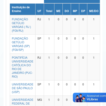
Ministério da Ciência, Tecnologia, Inovações e Comunicações
Instituição de
Ensino
UF
Total
ME
DO
MP
DP
ME/DO
M
Ministério do Meio Ambiente
FUNDAÇÃO
RJ
1
0
0
0
0
1
GETÚLIO
Ministério do Turismo
VARGAS ( RJ )
(FGV/RJ)
Ministério do Desenvolvimento Regional
FUNDAÇÃO
SP
1
0
0
0
0
1
GETÚLIO
Controladoria-Geral da União
VARGAS (SP)
(FGV/SP)
Ministério da Mulher, da Família e dos Direitos Humanos
PONTIFÍCIA
RJ
1
0
0
0
0
1
UNIVERSIDADE
Secretaria-Geral
CATÓLICA DO
RIO DE
Secretaria de Governo
JANEIRO (PUC-
RIO)
Gabinete de Segurança Institucional
UNIVERSIDADE
SP
1
0
0
0
0
1
DE SÃO PAULO
Advocacia-Geral da União
(USP)
UNIVERSIDADE
MG
1
0
0
0
0
1
Banco Central do Brasil
FEDERAL DE