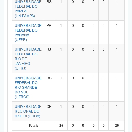
UNIVERSIDADE
RS
1
0
0
0
0
1
FEDERAL DO
PAMPA
(UNIPAMPA)
UNIVERSIDADE
PR
1
0
0
0
0
1
FEDERAL DO
PARANÁ
(UFPR)
UNIVERSIDADE
RJ
1
0
0
0
0
1
FEDERAL DO
RIO DE
JANEIRO
(UFRJ)
UNIVERSIDADE
RS
1
0
0
0
0
1
FEDERAL DO
RIO GRANDE
DO SUL
(UFRGS)
UNIVERSIDADE
CE
1
0
0
0
0
1
REGIONAL DO
CARIRI (URCA)
Totais
25
0
0
0
0
25