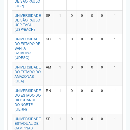
DE SÃO PAULO
Planalto
(USP)
UNIVERSIDADE
SP
1
0
0
0
0
1
DE SÃO PAULO
USP EACH
(USP/EACH)
UNIVERSIDADE
SC
1
0
0
0
0
1
DO ESTADO DE
SANTA
CATARINA
(UDESC)
UNIVERSIDADE
AM
1
0
0
0
0
1
DO ESTADO DO
AMAZONAS
(UEA)
UNIVERSIDADE
RN
1
0
0
0
0
1
DO ESTADO DO
RIO GRANDE
DO NORTE
(UERN)
UNIVERSIDADE
SP
1
0
0
0
0
1
ESTADUAL DE
CAMPINAS