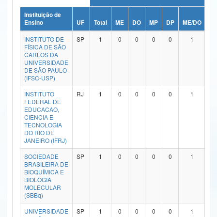
Ministério da Ciência, Tecnologia, Inovações e Comunicações
Instituição de
Ensino
UF
Total
ME
DO
MP
DP
ME/DO
M
Ministério do Meio Ambiente
INSTITUTO DE
SP
1
0
0
0
0
1
FÍSICA DE SÃO
Ministério do Turismo
CARLOS DA
UNIVERSIDADE
DE SÃO PAULO
Ministério do Desenvolvimento Regional
(IFSC-USP)
Controladoria-Geral da União
INSTITUTO
RJ
1
0
0
0
0
1
FEDERAL DE
EDUCACAO,
Ministério da Mulher, da Família e dos Direitos Humanos
CIENCIA E
TECNOLOGIA
Secretaria-Geral
DO RIO DE
JANEIRO (IFRJ)
Secretaria de Governo
SOCIEDADE
SP
1
0
0
0
0
1
BRASILEIRA DE
Gabinete de Segurança Institucional
BIOQUÍMICA E
BIOLOGIA
Advocacia-Geral da União
MOLECULAR
(SBBq)
Banco Central do Brasil
UNIVERSIDADE
SP
1
0
0
0
0
1