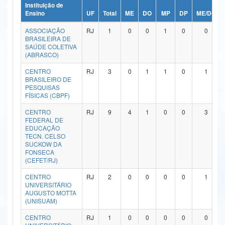
Instituição de
Ministério da Ciência, Tecnologia, Inovações e Comunicações
Ensino
UF
Total
ME
DO
MP
DP
ME/DO
ASSOCIAÇÃO
RJ
1
0
0
1
0
0
Ministério do Meio Ambiente
BRASILEIRA DE
SAÚDE COLETIVA
Ministério do Turismo
(ABRASCO)
CENTRO
RJ
3
0
1
1
0
1
Ministério do Desenvolvimento Regional
BRASILEIRO DE
PESQUISAS
Controladoria-Geral da União
FÍSICAS (CBPF)
CENTRO
RJ
9
4
1
0
0
3
Ministério da Mulher, da Família e dos Direitos Humanos
FEDERAL DE
EDUCAÇÃO
Secretaria-Geral
TECN. CELSO
SUCKOW DA
FONSECA
Secretaria de Governo
(CEFET/RJ)
Gabinete de Segurança Institucional
CENTRO
RJ
2
0
0
0
0
1
UNIVERSITÁRIO
AUGUSTO MOTTA
Advocacia-Geral da União
(UNISUAM)
Banco Central do Brasil
CENTRO
RJ
1
0
0
0
0
0