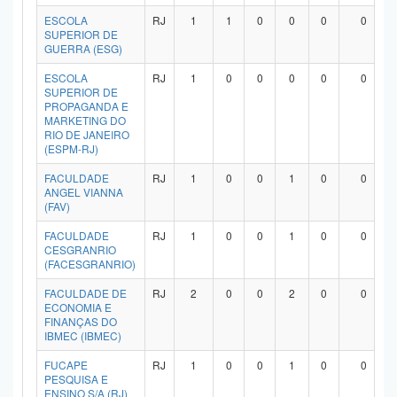
ESCOLA
RJ
1
1
0
0
0
0
SUPERIOR DE
GUERRA (ESG)
ESCOLA
RJ
1
0
0
0
0
0
SUPERIOR DE
PROPAGANDA E
MARKETING DO
RIO DE JANEIRO
(ESPM-RJ)
FACULDADE
RJ
1
0
0
1
0
0
ANGEL VIANNA
(FAV)
FACULDADE
RJ
1
0
0
1
0
0
CESGRANRIO
(FACESGRANRIO)
FACULDADE DE
RJ
2
0
0
2
0
0
ECONOMIA E
FINANÇAS DO
IBMEC (IBMEC)
FUCAPE
RJ
1
0
0
1
0
0
PESQUISA E
ENSINO S/A (RJ)