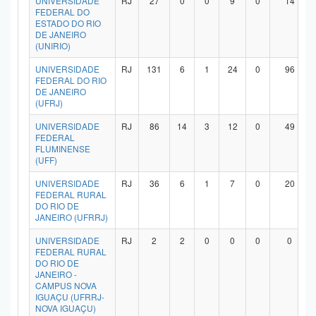
UNIVERSIDADE
RJ
27
0
0
9
0
14
FEDERAL DO
ESTADO DO RIO
DE JANEIRO
(UNIRIO)
UNIVERSIDADE
RJ
131
6
1
24
0
96
FEDERAL DO RIO
DE JANEIRO
(UFRJ)
UNIVERSIDADE
RJ
86
14
3
12
0
49
FEDERAL
FLUMINENSE
(UFF)
UNIVERSIDADE
RJ
36
6
1
7
0
20
FEDERAL RURAL
DO RIO DE
JANEIRO (UFRRJ)
UNIVERSIDADE
RJ
2
2
0
0
0
0
FEDERAL RURAL
DO RIO DE
JANEIRO -
CAMPUS NOVA
IGUAÇU (UFRRJ-
NOVA IGUAÇU)