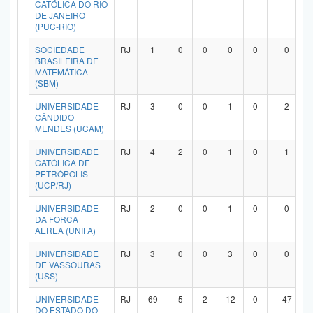
CATÓLICA DO RIO
DE JANEIRO
(PUC-RIO)
SOCIEDADE
RJ
1
0
0
0
0
0
BRASILEIRA DE
MATEMÁTICA
(SBM)
UNIVERSIDADE
RJ
3
0
0
1
0
2
CÂNDIDO
MENDES (UCAM)
UNIVERSIDADE
RJ
4
2
0
1
0
1
CATÓLICA DE
PETRÓPOLIS
(UCP/RJ)
UNIVERSIDADE
RJ
2
0
0
1
0
0
DA FORCA
AEREA (UNIFA)
UNIVERSIDADE
RJ
3
0
0
3
0
0
DE VASSOURAS
(USS)
UNIVERSIDADE
RJ
69
5
2
12
0
47
DO ESTADO DO