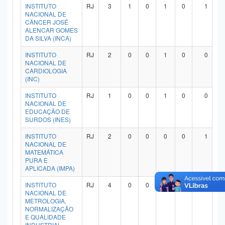
INSTITUTO
RJ
3
1
0
1
0
1
NACIONAL DE
CÂNCER JOSÉ
ALENCAR GOMES
DA SILVA (INCA)
INSTITUTO
RJ
2
0
0
1
0
0
NACIONAL DE
CARDIOLOGIA
(INC)
INSTITUTO
RJ
1
0
0
1
0
0
NACIONAL DE
EDUCAÇÃO DE
SURDOS (INES)
INSTITUTO
RJ
2
0
0
0
0
1
NACIONAL DE
MATEMÁTICA
PURA E
APLICADA (IMPA)
INSTITUTO
RJ
4
0
0
1
0
3
NACIONAL DE
METROLOGIA,
NORMALIZAÇÃO
E QUALIDADE
INDUSTRIAL