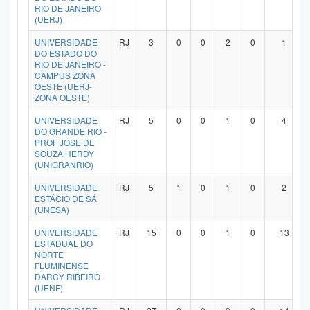
RIO DE JANEIRO
(UERJ)
UNIVERSIDADE
RJ
3
0
0
2
0
1
DO ESTADO DO
RIO DE JANEIRO -
CAMPUS ZONA
OESTE (UERJ-
ZONA OESTE)
UNIVERSIDADE
RJ
5
0
0
1
0
4
DO GRANDE RIO -
PROF JOSE DE
SOUZA HERDY
(UNIGRANRIO)
UNIVERSIDADE
RJ
5
1
0
1
0
2
ESTÁCIO DE SÁ
(UNESA)
UNIVERSIDADE
RJ
15
0
0
1
0
13
ESTADUAL DO
NORTE
FLUMINENSE
DARCY RIBEIRO
(UENF)