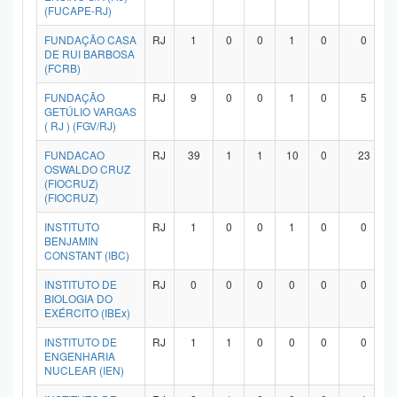
(FUCAPE-RJ)
FUNDAÇÃO CASA
RJ
1
0
0
1
0
0
DE RUI BARBOSA
(FCRB)
FUNDAÇÃO
RJ
9
0
0
1
0
5
GETÚLIO VARGAS
( RJ ) (FGV/RJ)
FUNDACAO
RJ
39
1
1
10
0
23
OSWALDO CRUZ
(FIOCRUZ)
(FIOCRUZ)
INSTITUTO
RJ
1
0
0
1
0
0
BENJAMIN
CONSTANT (IBC)
INSTITUTO DE
RJ
0
0
0
0
0
0
BIOLOGIA DO
EXÉRCITO (IBEx)
INSTITUTO DE
RJ
1
1
0
0
0
0
ENGENHARIA
NUCLEAR (IEN)