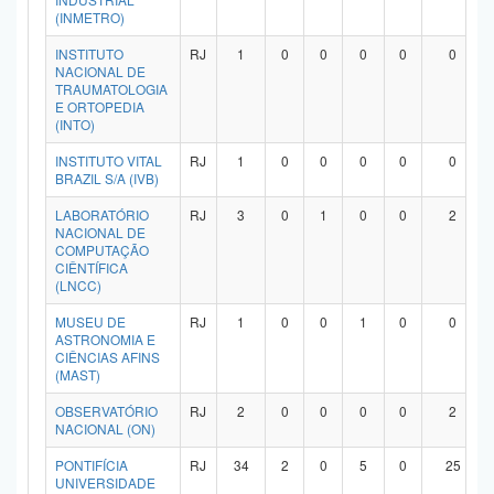
(INMETRO)
INSTITUTO
RJ
1
0
0
0
0
0
NACIONAL DE
TRAUMATOLOGIA
E ORTOPEDIA
(INTO)
INSTITUTO VITAL
RJ
1
0
0
0
0
0
BRAZIL S/A (IVB)
LABORATÓRIO
RJ
3
0
1
0
0
2
NACIONAL DE
COMPUTAÇÃO
CIÊNTÍFICA
(LNCC)
MUSEU DE
RJ
1
0
0
1
0
0
ASTRONOMIA E
CIÊNCIAS AFINS
(MAST)
OBSERVATÓRIO
RJ
2
0
0
0
0
2
NACIONAL (ON)
PONTIFÍCIA
RJ
34
2
0
5
0
25
UNIVERSIDADE