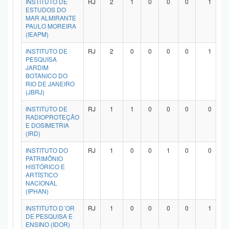
INSTITUTO DE
RJ
2
1
0
0
0
1
ESTUDOS DO
MAR ALMIRANTE
PAULO MOREIRA
(IEAPM)
INSTITUTO DE
RJ
2
0
0
0
0
1
PESQUISA
JARDIM
BOTANICO DO
RIO DE JANEIRO
(JBRJ)
INSTITUTO DE
RJ
1
1
0
0
0
0
RADIOPROTEÇÃO
E DOSIMETRIA
(IRD)
INSTITUTO DO
RJ
1
0
0
1
0
0
PATRIMÔNIO
HISTÓRICO E
ARTÍSTICO
NACIONAL
(IPHAN)
INSTITUTO D´OR
RJ
1
0
0
0
0
1
DE PESQUISA E
ENSINO (IDOR)