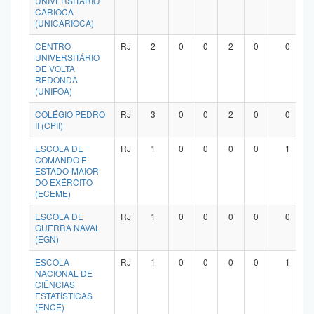
UNIVERSITÁRIO
CARIOCA
Planalto
(UNICARIOCA)
CENTRO
RJ
2
0
0
2
0
0
UNIVERSITÁRIO
DE VOLTA
REDONDA
(UNIFOA)
COLÉGIO PEDRO
RJ
3
0
0
2
0
0
II (CPII)
ESCOLA DE
RJ
1
0
0
0
0
1
COMANDO E
ESTADO-MAIOR
DO EXÉRCITO
(ECEME)
ESCOLA DE
RJ
1
0
0
0
0
0
GUERRA NAVAL
(EGN)
ESCOLA
RJ
1
0
0
0
0
1
NACIONAL DE
CIÊNCIAS
ESTATÍSTICAS
(ENCE)