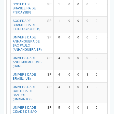
SOCIEDADE
SP
1
0
0
0
0
0
BRASILEIRA DE
FÍSICA (SBF)
SOCIEDADE
SP
1
0
0
0
0
1
BRASILEIRA DE
FISIOLOGIA (SBFis)
UNIVERSIDADE
SP
0
0
0
0
0
0
ANHANGUERA DE
SÃO PAULO
(ANHANGUERA-SP)
UNIVERSIDADE
SP
4
0
0
0
0
4
ANHEMBI MORUMBI
(UAM)
UNIVERSIDADE
SP
4
0
0
3
0
1
BRASIL (UB)
UNIVERSIDADE
SP
4
1
0
1
0
2
CATÓLICA DE
SANTOS
(UNISANTOS)
UNIVERSIDADE
SP
5
0
0
1
0
4
CIDADE DE SÃO