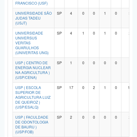
FRANCISCO (USF)
UNIVERSIDADE SÃO
SP
4
0
0
1
0
3
JUDAS TADEU
(USJT)
UNIVERSIDADE
SP
4
1
0
1
0
2
UNIVERSUS
VERITAS
GUARULHOS
(UNIVERITAS UNG)
USP ( CENTRO DE
SP
1
0
0
0
0
1
ENERGIA NUCLEAR
NA AGRICULTURA )
(USP/CENA)
USP ( ESCOLA
SP
17
0
2
1
0
14
SUPERIOR DE
AGRICULTURA LUIZ
DE QUEIROZ )
(USP/ESALQ)
USP ( FACULDADE
SP
2
0
0
0
0
2
DE ODONTOLOGIA
DE BAURU )
(USP/FOB)