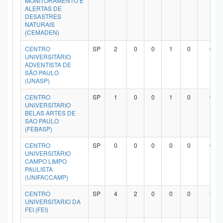
MONITORAMENTO E
ALERTAS DE
Planalto
DESASTRES
NATURAIS
(CEMADEN)
CENTRO
SP
2
0
0
1
0
0
UNIVERSITÁRIO
ADVENTISTA DE
SÃO PAULO
(UNASP)
CENTRO
SP
1
0
0
1
0
0
UNIVERSITARIO
BELAS ARTES DE
SAO PAULO
(FEBASP)
CENTRO
SP
0
0
0
0
0
0
UNIVERSITÁRIO
CAMPO LIMPO
PAULISTA
(UNIFACCAMP)
CENTRO
SP
4
2
0
0
0
2
UNIVERSITARIO DA
FEI (FEI)