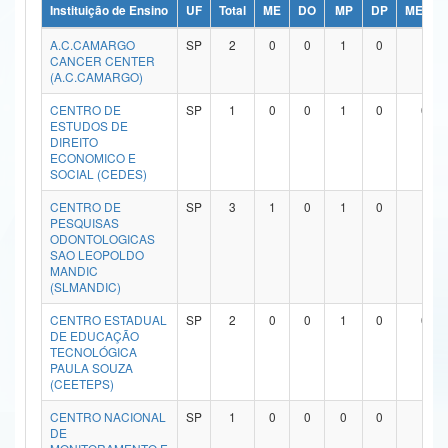
Instituição de Ensino
UF
Total
ME
DO
MP
DP
ME/DO
Ministério da Ciência, Tecnologia, Inovações e Comunicações
A.C.CAMARGO
SP
2
0
0
1
0
1
CANCER CENTER
Ministério do Meio Ambiente
(A.C.CAMARGO)
Ministério do Turismo
CENTRO DE
SP
1
0
0
1
0
0
ESTUDOS DE
DIREITO
Ministério do Desenvolvimento Regional
ECONOMICO E
SOCIAL (CEDES)
Controladoria-Geral da União
CENTRO DE
SP
3
1
0
1
0
1
PESQUISAS
Ministério da Mulher, da Família e dos Direitos Humanos
ODONTOLOGICAS
SAO LEOPOLDO
Secretaria-Geral
MANDIC
(SLMANDIC)
Secretaria de Governo
CENTRO ESTADUAL
SP
2
0
0
1
0
0
DE EDUCAÇÃO
Gabinete de Segurança Institucional
TECNOLÓGICA
PAULA SOUZA
(CEETEPS)
Advocacia-Geral da União
CENTRO NACIONAL
SP
1
0
0
0
0
1
Banco Central do Brasil
DE