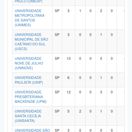
PAULO (UMESP)
UNIVERSIDADE
SP
3
1
0
2
0
0
METROPOLITANA
DE SANTOS
(UNIMES)
UNIVERSIDADE
SP
3
0
0
1
0
1
MUNICIPAL DE SÃO
CAETANO DO SUL
(USCS)
UNIVERSIDADE
SP
10
0
0
0
0
8
NOVE DE JULHO
(UNINOVE)
UNIVERSIDADE
SP
6
0
0
1
0
5
PAULISTA (UNIP)
UNIVERSIDADE
SP
12
0
0
3
0
8
PRESBITERIANA
MACKENZIE (UPM)
UNIVERSIDADE
SP
5
2
0
1
0
1
SANTA CECÍLIA
(UNISANTA)
UNIVERSIDADE SÃO
SP
3
0
0
0
0
3