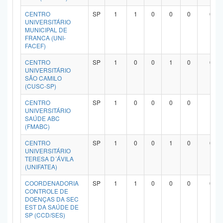
CENTRO
SP
1
1
0
0
0
0
UNIVERSITÁRIO
MUNICIPAL DE
FRANCA (UNI-
FACEF)
CENTRO
SP
1
0
0
1
0
0
UNIVERSITÁRIO
SÃO CAMILO
(CUSC-SP)
CENTRO
SP
1
0
0
0
0
1
UNIVERSITÁRIO
SAÚDE ABC
(FMABC)
CENTRO
SP
1
0
0
1
0
0
UNIVERSITÁRIO
TERESA D´ÁVILA
(UNIFATEA)
COORDENADORIA
SP
1
1
0
0
0
0
CONTROLE DE
DOENÇAS DA SEC
EST DA SAÚDE DE
SP (CCD/SES)