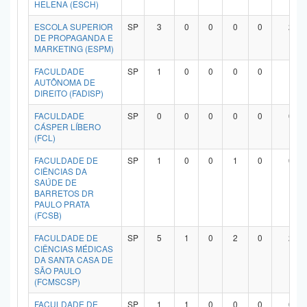
HELENA (ESCH)
ESCOLA SUPERIOR
SP
3
0
0
0
0
2
DE PROPAGANDA E
MARKETING (ESPM)
FACULDADE
SP
1
0
0
0
0
1
AUTÔNOMA DE
DIREITO (FADISP)
FACULDADE
SP
0
0
0
0
0
0
CÁSPER LÍBERO
(FCL)
FACULDADE DE
SP
1
0
0
1
0
0
CIÊNCIAS DA
SAÚDE DE
BARRETOS DR
PAULO PRATA
(FCSB)
FACULDADE DE
SP
5
1
0
2
0
2
CIÊNCIAS MÉDICAS
DA SANTA CASA DE
SÃO PAULO
(FCMSCSP)
FACULDADE DE
SP
1
1
0
0
0
0