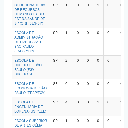
COORDENADORIA
SP
1
0
0
1
0
0
DE RECURSOS
HUMANOS DA SEC
EST DA SAÚDE DE
SP (CRH/SES-SP)
ESCOLA DE
SP
1
0
0
0
0
0
ADMINISTRAÇÃO
DE EMPRESAS DE
SÃO PAULO
(EAESP/FGV)
ESCOLA DE
SP
2
0
0
0
0
1
DIREITO DE SÃO
PAULO (FGV -
DIREITO SP)
ESCOLA DE
SP
0
0
0
0
0
0
ECONOMIA DE SÃO
PAULO (EESP/FGV)
ESCOLA DE
SP
4
0
0
1
0
3
ENGENHARIA DE
LORENA (USP/EEL)
ESCOLA SUPERIOR
SP
1
0
0
0
0
0
DE ARTES CÉLIA