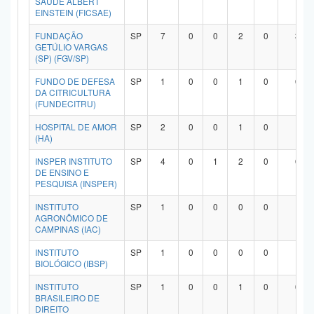
SAÚDE ALBERT
EINSTEIN (FICSAE)
FUNDAÇÃO
SP
7
0
0
2
0
3
GETÚLIO VARGAS
(SP) (FGV/SP)
FUNDO DE DEFESA
SP
1
0
0
1
0
0
DA CITRICULTURA
(FUNDECITRU)
HOSPITAL DE AMOR
SP
2
0
0
1
0
1
(HA)
INSPER INSTITUTO
SP
4
0
1
2
0
0
DE ENSINO E
PESQUISA (INSPER)
INSTITUTO
SP
1
0
0
0
0
1
AGRONÔMICO DE
CAMPINAS (IAC)
INSTITUTO
SP
1
0
0
0
0
1
BIOLÓGICO (IBSP)
INSTITUTO
SP
1
0
0
1
0
0
BRASILEIRO DE
DIREITO