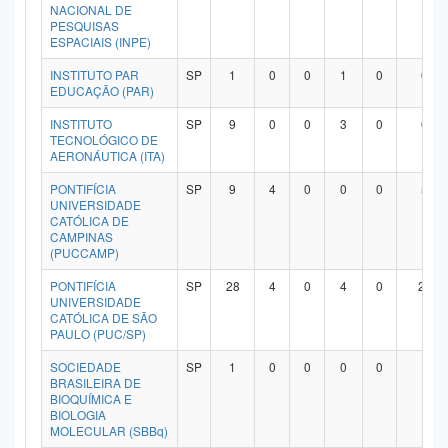
NACIONAL DE
PESQUISAS
ESPACIAIS (INPE)
INSTITUTO PAR
SP
1
0
0
1
0
0
EDUCAÇÃO (PAR)
INSTITUTO
SP
9
0
0
3
0
6
TECNOLÓGICO DE
AERONÁUTICA (ITA)
PONTIFÍCIA
SP
9
4
0
0
0
5
UNIVERSIDADE
CATÓLICA DE
CAMPINAS
(PUCCAMP)
PONTIFÍCIA
SP
28
4
0
4
0
20
UNIVERSIDADE
CATÓLICA DE SÃO
PAULO (PUC/SP)
SOCIEDADE
SP
1
0
0
0
0
1
BRASILEIRA DE
BIOQUÍMICA E
BIOLOGIA
MOLECULAR (SBBq)