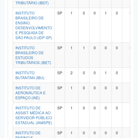
TRIBUTÁRIO (IBDT)
INSTITUTO
SP
1
0
0
1
0
0
BRASILEIRO DE
ENSINO,
DESENVOLVIMENTO
E PESQUISA DE
SÃO PAULO (IDP-SP)
INSTITUTO
SP
1
1
0
0
0
0
BRASILEIRO DE
ESTUDOS
TRIBUTÁRIOS (IBET)
INSTITUTO
SP
2
0
0
1
0
1
BUTANTAN (IBU)
INSTITUTO DE
SP
1
0
0
0
0
1
AERONÁUTICA E
ESPAÇO (IAE)
INSTITUTO DE
SP
1
0
0
0
0
1
ASSIST. MÉDICA AO
SERVIDOR PÚBLICO
ESTADUAL (IAMSPE)
INSTITUTO DE
SP
1
0
0
0
0
1
ENSINO E