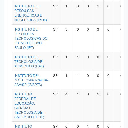
INSTITUTO DE
SP
1
0
0
1
0
0
PESQUISAS
ENERGÉTICAS E
NUCLEARES (IPEN)
INSTITUTO DE
SP
3
0
0
3
0
0
PESQUISAS
TECNOLÓGICAS DO
ESTADO DE SÃO
PAULO (IPT)
INSTITUTO DE
SP
1
1
0
0
0
0
TECNOLOGIA DE
ALIMENTOS (ITAL)
INSTITUTO DE
SP
1
1
0
0
0
0
ZOOTECNIA IZ/APTA-
SAA/SP (IZ/APTA)
INSTITUTO
SP
4
1
0
2
0
0
FEDERAL DE
EDUCAÇÃO,
CIÊNCIA E
TECNOLOGIA DE
SÃO PAULO (IFSP)
INSTITUTO
SP
6
0
1
0
0
5