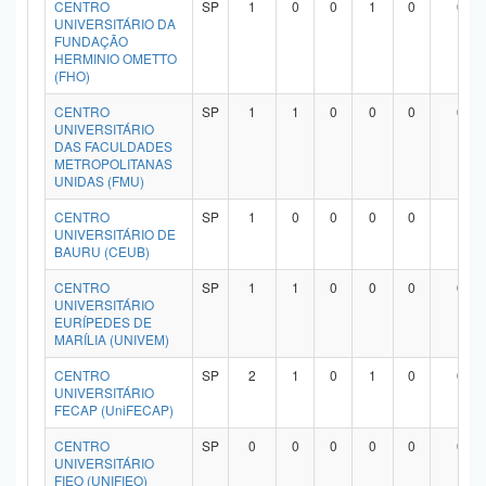
CENTRO
SP
1
0
0
1
0
0
UNIVERSITÁRIO DA
FUNDAÇÃO
HERMINIO OMETTO
(FHO)
CENTRO
SP
1
1
0
0
0
0
UNIVERSITÁRIO
DAS FACULDADES
METROPOLITANAS
UNIDAS (FMU)
CENTRO
SP
1
0
0
0
0
1
UNIVERSITÁRIO DE
BAURU (CEUB)
CENTRO
SP
1
1
0
0
0
0
UNIVERSITÁRIO
EURÍPEDES DE
MARÍLIA (UNIVEM)
CENTRO
SP
2
1
0
1
0
0
UNIVERSITÁRIO
FECAP (UniFECAP)
CENTRO
SP
0
0
0
0
0
0
UNIVERSITÁRIO
FIEO (UNIFIEO)