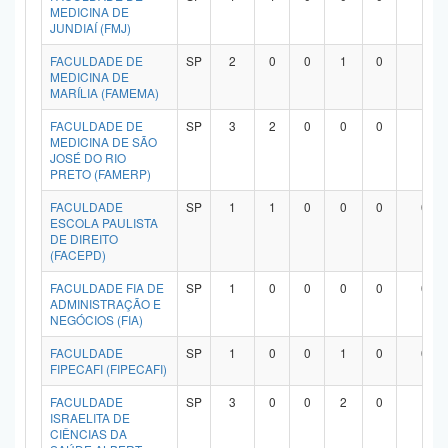
MEDICINA DE
JUNDIAÍ (FMJ)
FACULDADE DE
SP
2
0
0
1
0
1
MEDICINA DE
MARÍLIA (FAMEMA)
FACULDADE DE
SP
3
2
0
0
0
1
MEDICINA DE SÃO
JOSÉ DO RIO
PRETO (FAMERP)
FACULDADE
SP
1
1
0
0
0
0
ESCOLA PAULISTA
DE DIREITO
(FACEPD)
FACULDADE FIA DE
SP
1
0
0
0
0
0
ADMINISTRAÇÃO E
NEGÓCIOS (FIA)
FACULDADE
SP
1
0
0
1
0
0
FIPECAFI (FIPECAFI)
FACULDADE
SP
3
0
0
2
0
1
ISRAELITA DE
CIÊNCIAS DA