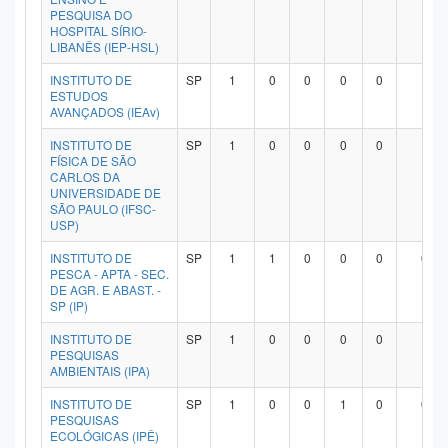
PESQUISA DO
HOSPITAL SÍRIO-
LIBANÊS (IEP-HSL)
INSTITUTO DE
SP
1
0
0
0
0
1
ESTUDOS
AVANÇADOS (IEAv)
INSTITUTO DE
SP
1
0
0
0
0
1
FÍSICA DE SÃO
CARLOS DA
UNIVERSIDADE DE
SÃO PAULO (IFSC-
USP)
INSTITUTO DE
SP
1
1
0
0
0
0
PESCA - APTA - SEC.
DE AGR. E ABAST. -
SP (IP)
INSTITUTO DE
SP
1
0
0
0
0
1
PESQUISAS
AMBIENTAIS (IPA)
INSTITUTO DE
SP
1
0
0
1
0
0
PESQUISAS
ECOLÓGICAS (IPÊ)