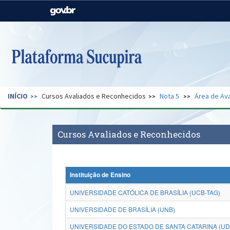
Casa Civil
Ministério da Justiça e
Segurança Pública
Ministério da Agricultura,
Ministério da Educação
Pecuária e Abastecimento
Ministério do Meio Ambiente
Ministério do Turismo
INÍCIO
Cursos Avaliados e Reconhecidos
Nota 5
Área de Ava
Secretaria de Governo
Gabinete de Segurança
Institucional
Cursos Avaliados e Reconhecidos
Instituição de Ensino
UNIVERSIDADE CATÓLICA DE BRASÍLIA (UCB-TAG)
UNIVERSIDADE DE BRASÍLIA (UNB)
UNIVERSIDADE DO ESTADO DE SANTA CATARINA (U