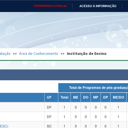
ACESSO À INFORMAÇÃO
CORONAVÍRUS (COVID-19)
Ministério da Defesa
Ministério das Relações
Mini
Exteriores
IR
PARA
O
CONTEÚDO
Ministério da Cidadania
Ministério da Saúde
Mini
Ministério do Desenvolvimento
Controladoria-Geral da União
Minis
Regional
e do
liação
Área de Conhecimento
Instituição de Ensino
Advocacia-Geral da União
Banco Central do Brasil
Plana
Total de Programas de pós-grad
UF
Total
ME
DO
MP
DP
ME/DO
DF
1
0
0
0
0
1
DF
1
0
0
0
0
1
DESC)
SC
1
0
0
0
0
1