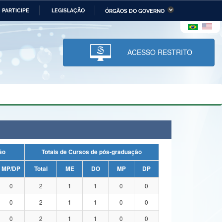
PARTICIPE
LEGISLAÇÃO
ÓRGÃOS DO GOVERNO
stério da Economia
Ministério da Infraestrutura
stério de Minas e Energia
Ministério da Ciência,
Tecnologia, Inovações e
ACESSO RESTRITO
Comunicações
tério da Mulher, da Família
Secretaria-Geral
s Direitos Humanos
lto
uação
Totais de Cursos de pós-graduação
MP/DP
Total
ME
DO
MP
DP
0
2
1
1
0
0
0
2
1
1
0
0
0
2
1
1
0
0