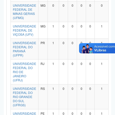
Planalto
UNIVERSIDADE
MG
0
0
0
0
0
0
FEDERAL DE
MINAS GERAIS
(UFMG)
UNIVERSIDADE
MG
1
0
0
0
0
1
FEDERAL DE
VIÇOSA (UFV)
UNIVERSIDADE
PR
1
0
0
0
0
1
FEDERAL DO
PARANÁ
(UFPR)
UNIVERSIDADE
RJ
1
0
0
0
0
1
FEDERAL DO
RIO DE
JANEIRO
(UFRJ)
UNIVERSIDADE
RS
1
0
0
0
0
1
FEDERAL DO
RIO GRANDE
DO SUL
(UFRGS)
UNIVERSIDADE
PE
1
0
0
0
0
1