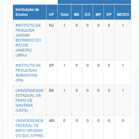
Ministério da Ciência, Tecnologia, Inovações e Comunicações
Instituição de
Ensino
UF
Total
ME
DO
MP
DP
ME/DO
M
Ministério do Meio Ambiente
INSTITUTO DE
RJ
1
0
0
0
0
1
PESQUISA
Ministério do Turismo
JARDIM
BOTANICO DO
RIO DE
Ministério do Desenvolvimento Regional
JANEIRO
(JBRJ)
Controladoria-Geral da União
INSTITUTO DE
SP
1
0
0
0
0
1
PESQUISAS
Ministério da Mulher, da Família e dos Direitos Humanos
AMBIENTAIS
(IPA)
Secretaria-Geral
UNIVERSIDADE
BA
1
0
0
0
0
1
Secretaria de Governo
ESTADUAL DE
FEIRA DE
SANTANA
Gabinete de Segurança Institucional
(UEFS)
Advocacia-Geral da União
UNIVERSIDADE
MS
0
0
0
0
0
0
FEDERAL DE
MATO GROSSO
Banco Central do Brasil
DO SUL (UFMS)