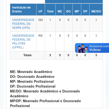
Ministério da Ciência, Tecnologia, Inovações e Comunicações
Instituição de
Ensino
UF
Total
ME
DO
MP
DP
ME/DO
MP
Ministério do Meio Ambiente
UNIVERSIDADE
GO
1
0
0
0
0
1
FEDERAL DE
Ministério do Turismo
GOIÁS (UFG)
UNIVERSIDADE
RS
1
0
0
0
0
1
Ministério do Desenvolvimento Regional
FEDERAL DE
PELOTAS
Controladoria-Geral da União
(UFPEL)
Ministério da Mulher, da Família e dos Direitos Humanos
Totais
3
0
0
0
0
3
Secretaria-Geral
ME: Mestrado Acadêmico
Secretaria de Governo
DO: Doutorado Acadêmico
MP: Mestrado Profissional
Gabinete de Segurança Institucional
DP: Doutorado Profissional
ME/DO: Mestrado Acadêmico e Doutorado
Advocacia-Geral da União
Acadêmico
MP/DP: Mestrado Profissional e Doutorado
Banco Central do Brasil
Profissional