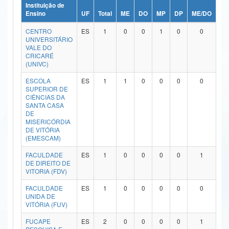
Instituição de
Ministério da Ciência, Tecnologia, Inovações e Comunicações
Ensino
UF
Total
ME
DO
MP
DP
ME/DO
MP
CENTRO
ES
1
0
0
1
0
0
Ministério do Meio Ambiente
UNIVERSITÁRIO
VALE DO
Ministério do Turismo
CRICARÉ
(UNIVC)
Ministério do Desenvolvimento Regional
ESCOLA
ES
1
1
0
0
0
0
SUPERIOR DE
Controladoria-Geral da União
CIÊNCIAS DA
SANTA CASA
DE
Ministério da Mulher, da Família e dos Direitos Humanos
MISERICÓRDIA
DE VITÓRIA
Secretaria-Geral
(EMESCAM)
FACULDADE
ES
1
0
0
0
0
1
Secretaria de Governo
DE DIREITO DE
VITORIA (FDV)
Gabinete de Segurança Institucional
FACULDADE
ES
1
0
0
0
0
0
UNIDA DE
Advocacia-Geral da União
VITÓRIA (FUV)
Banco Central do Brasil
FUCAPE
ES
2
0
0
0
0
1