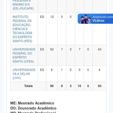
PESQUISA E
ENSINO S/A
Planalto
(ES) (FUCAPE)
INSTITUTO
ES
12
0
0
8
0
1
FEDERAL DE
EDUCAÇÃO,
CIÊNCIA E
TECNOLOGIA
DO ESPÍRITO
SANTO (IFES)
UNIVERSIDADE
ES
62
7
2
7
0
43
FEDERAL DO
ESPÍRITO
SANTO (UFES)
UNIVERSIDADE
ES
6
1
0
0
0
4
VILA VELHA
(UVV)
Totais
86
9
2
16
0
50
ME: Mestrado Acadêmico
DO: Doutorado Acadêmico