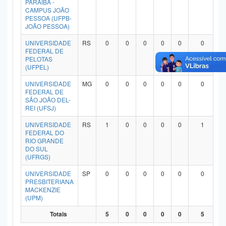
PARAÍBA -
Planalto
CAMPUS JOÃO
PESSOA (UFPB-
JOÃO PESSOA)
UNIVERSIDADE
RS
0
0
0
0
0
0
FEDERAL DE
PELOTAS
(UFPEL)
UNIVERSIDADE
MG
0
0
0
0
0
0
FEDERAL DE
SÃO JOÃO DEL-
REI (UFSJ)
UNIVERSIDADE
RS
1
0
0
0
0
1
FEDERAL DO
RIO GRANDE
DO SUL
(UFRGS)
UNIVERSIDADE
SP
0
0
0
0
0
0
PRESBITERIANA
MACKENZIE
(UPM)
Totais
5
0
0
0
0
5