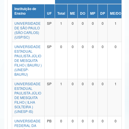
Ministério da Ciência, Tecnologia, Inovações e Comunicações
Instituição de
Ensino
UF
Total
ME
DO
MP
DP
ME/DO
M
Ministério do Meio Ambiente
UNIVERSIDADE
SP
1
0
0
0
0
1
DE SÃO PAULO
Ministério do Turismo
(SÃO CARLOS)
(USP/SC)
Ministério do Desenvolvimento Regional
UNIVERSIDADE
SP
0
0
0
0
0
0
ESTADUAL
Controladoria-Geral da União
PAULISTA JÚLIO
DE MESQUITA
FILHO ( BAURU )
Ministério da Mulher, da Família e dos Direitos Humanos
(UNESP-
BAURU)
Secretaria-Geral
UNIVERSIDADE
SP
1
0
0
0
0
1
Secretaria de Governo
ESTADUAL
PAULISTA JÚLIO
DE MESQUITA
Gabinete de Segurança Institucional
FILHO ( ILHA
SOLTEIRA )
Advocacia-Geral da União
(UNESP-IS)
UNIVERSIDADE
PB
0
0
0
0
0
0
Banco Central do Brasil
FEDERAL DA