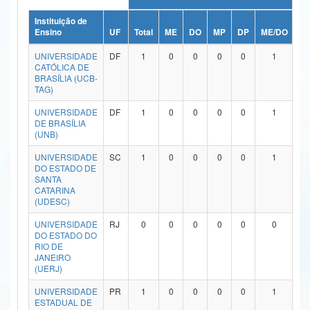
Ministério da Ciência, Tecnologia, Inovações e Comunicações
Instituição de
Ensino
UF
Total
ME
DO
MP
DP
ME/DO
M
Ministério do Meio Ambiente
UNIVERSIDADE
DF
1
0
0
0
0
1
CATÓLICA DE
Ministério do Turismo
BRASÍLIA (UCB-
TAG)
Ministério do Desenvolvimento Regional
UNIVERSIDADE
DF
1
0
0
0
0
1
DE BRASÍLIA
Controladoria-Geral da União
(UNB)
Ministério da Mulher, da Família e dos Direitos Humanos
UNIVERSIDADE
SC
1
0
0
0
0
1
DO ESTADO DE
SANTA
Secretaria-Geral
CATARINA
(UDESC)
Secretaria de Governo
UNIVERSIDADE
RJ
0
0
0
0
0
0
DO ESTADO DO
Gabinete de Segurança Institucional
RIO DE
JANEIRO
Advocacia-Geral da União
(UERJ)
UNIVERSIDADE
PR
1
0
0
0
0
1
Banco Central do Brasil
ESTADUAL DE