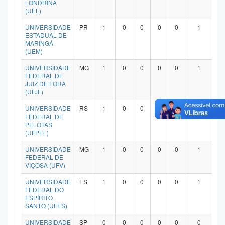
LONDRINA
Planalto
(UEL)
UNIVERSIDADE
PR
1
0
0
0
0
1
ESTADUAL DE
MARINGÁ
(UEM)
UNIVERSIDADE
MG
1
0
0
0
0
1
FEDERAL DE
JUIZ DE FORA
(UFJF)
UNIVERSIDADE
RS
1
0
0
0
0
1
FEDERAL DE
PELOTAS
(UFPEL)
UNIVERSIDADE
MG
1
0
0
0
0
1
FEDERAL DE
VIÇOSA (UFV)
UNIVERSIDADE
ES
1
0
0
0
0
1
FEDERAL DO
ESPÍRITO
SANTO (UFES)
UNIVERSIDADE
SP
0
0
0
0
0
0