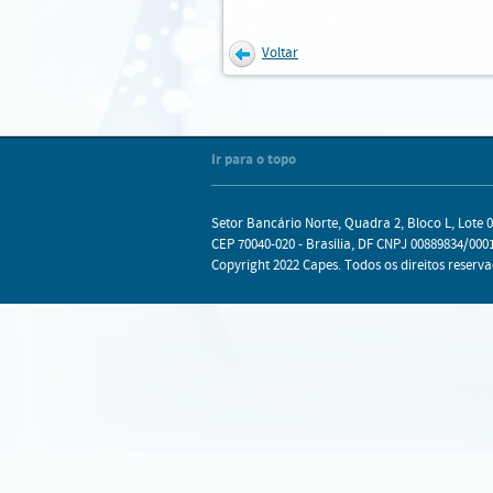
Voltar
Internet Explorer
Mozilla Firefox
Chrome
Safari
Ir para o topo
Setor Bancário Norte, Quadra 2, Bloco L, Lote 0
CEP 70040-020 - Brasília, DF CNPJ 00889834/0001
Copyright 2022 Capes. Todos os direitos reserva