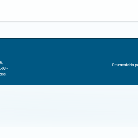
6,
Desenvolvido 
-08 -
dos.