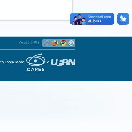
Versão 3.88.9
pela Cooperação
e