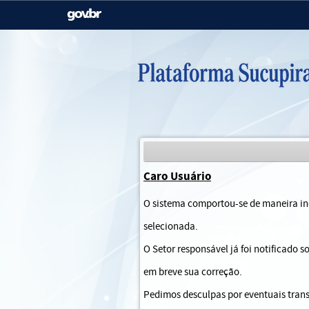
Casa Civil
Ministério da Justiça e
Segurança Pública
Ministério da Agricultura,
Ministério da Educação
Pecuária e Abastecimento
Ministério do Meio Ambiente
Ministério do Turismo
Caro Usuário
Secretaria de Governo
Gabinete de Segurança
O sistema comportou-se de maneira ine
Institucional
selecionada.
O Setor responsável já foi notificado 
em breve sua correção.
Pedimos desculpas por eventuais trans