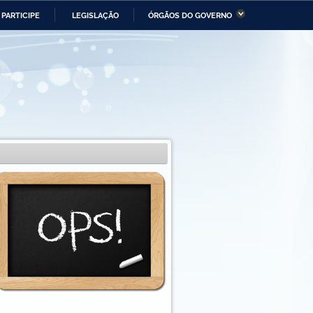
PARTICIPE
LEGISLAÇÃO
ÓRGÃOS DO GOVERNO
stério da Economia
Ministério da Infraestrutura
stério de Minas e Energia
Ministério da Ciência,
Tecnologia, Inovações e
Comunicações
tério da Mulher, da Família
Secretaria-Geral
s Direitos Humanos
lto