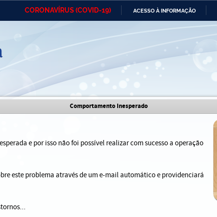
CORONAVÍRUS (COVID-19)
ACESSO À INFORMAÇÃO
Ministério da Defesa
Ministério das Relações
Mini
IR
Exteriores
PARA
O
CONTEÚDO
Ministério da Cidadania
Ministério da Saúde
Mini
Ministério do Desenvolvimento
Controladoria-Geral da União
Minis
Comportamento Inesperado
Regional
e do
Advocacia-Geral da União
Banco Central do Brasil
Plana
sperada e por isso não foi possível realizar com sucesso a operação
sobre este problema através de um e-mail automático e providenciará
tornos...