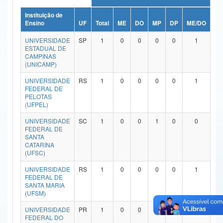
Ministério da Ciência, Tecnologia, Inovações e Comunicações
Instituição de
Ensino
UF
Total
ME
DO
MP
DP
ME/DO
MP
Ministério do Meio Ambiente
UNIVERSIDADE
SP
1
0
0
0
0
1
ESTADUAL DE
Ministério do Turismo
CAMPINAS
(UNICAMP)
Ministério do Desenvolvimento Regional
UNIVERSIDADE
RS
1
0
0
0
0
1
FEDERAL DE
Controladoria-Geral da União
PELOTAS
(UFPEL)
Ministério da Mulher, da Família e dos Direitos Humanos
UNIVERSIDADE
SC
1
0
0
1
0
0
FEDERAL DE
Secretaria-Geral
SANTA
CATARINA
Secretaria de Governo
(UFSC)
UNIVERSIDADE
RS
1
0
0
0
0
1
Gabinete de Segurança Institucional
FEDERAL DE
SANTA MARIA
Advocacia-Geral da União
(UFSM)
UNIVERSIDADE
PR
1
0
0
0
0
1
Banco Central do Brasil
FEDERAL DO