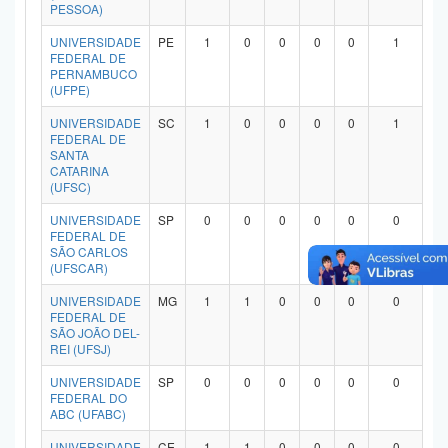
PESSOA)
UNIVERSIDADE
PE
1
0
0
0
0
1
FEDERAL DE
PERNAMBUCO
(UFPE)
UNIVERSIDADE
SC
1
0
0
0
0
1
FEDERAL DE
SANTA
CATARINA
(UFSC)
UNIVERSIDADE
SP
0
0
0
0
0
0
FEDERAL DE
SÃO CARLOS
(UFSCAR)
UNIVERSIDADE
MG
1
1
0
0
0
0
FEDERAL DE
SÃO JOÃO DEL-
REI (UFSJ)
UNIVERSIDADE
SP
0
0
0
0
0
0
FEDERAL DO
ABC (UFABC)
UNIVERSIDADE
CE
1
1
0
0
0
0