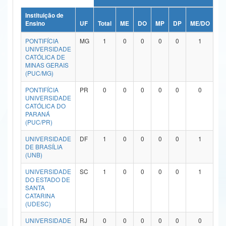
Ministério da Ciência, Tecnologia, Inovações e Comunicações
Instituição de
Ensino
UF
Total
ME
DO
MP
DP
ME/DO
M
Ministério do Meio Ambiente
PONTIFÍCIA
MG
1
0
0
0
0
1
UNIVERSIDADE
Ministério do Turismo
CATÓLICA DE
MINAS GERAIS
(PUC/MG)
Ministério do Desenvolvimento Regional
PONTIFÍCIA
PR
0
0
0
0
0
0
Controladoria-Geral da União
UNIVERSIDADE
CATÓLICA DO
PARANÁ
Ministério da Mulher, da Família e dos Direitos Humanos
(PUC/PR)
Secretaria-Geral
UNIVERSIDADE
DF
1
0
0
0
0
1
DE BRASÍLIA
Secretaria de Governo
(UNB)
UNIVERSIDADE
SC
1
0
0
0
0
1
Gabinete de Segurança Institucional
DO ESTADO DE
SANTA
Advocacia-Geral da União
CATARINA
(UDESC)
Banco Central do Brasil
UNIVERSIDADE
RJ
0
0
0
0
0
0