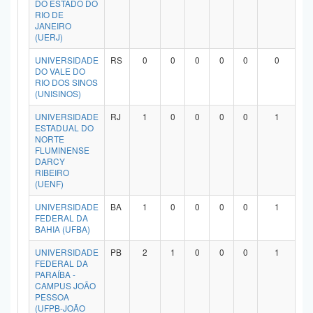
DO ESTADO DO
Planalto
RIO DE
JANEIRO
(UERJ)
UNIVERSIDADE
RS
0
0
0
0
0
0
DO VALE DO
RIO DOS SINOS
(UNISINOS)
UNIVERSIDADE
RJ
1
0
0
0
0
1
ESTADUAL DO
NORTE
FLUMINENSE
DARCY
RIBEIRO
(UENF)
UNIVERSIDADE
BA
1
0
0
0
0
1
FEDERAL DA
BAHIA (UFBA)
UNIVERSIDADE
PB
2
1
0
0
0
1
FEDERAL DA
PARAÍBA -
CAMPUS JOÃO
PESSOA
(UFPB-JOÃO