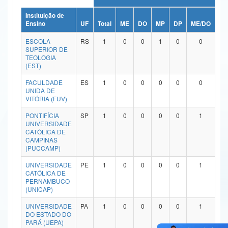
Ministério da Ciência, Tecnologia, Inovações e Comunicações
Instituição de
Ensino
UF
Total
ME
DO
MP
DP
ME/DO
MP
Ministério do Meio Ambiente
ESCOLA
RS
1
0
0
1
0
0
SUPERIOR DE
Ministério do Turismo
TEOLOGIA
(EST)
Ministério do Desenvolvimento Regional
FACULDADE
ES
1
0
0
0
0
0
UNIDA DE
Controladoria-Geral da União
VITÓRIA (FUV)
Ministério da Mulher, da Família e dos Direitos Humanos
PONTIFÍCIA
SP
1
0
0
0
0
1
UNIVERSIDADE
CATÓLICA DE
Secretaria-Geral
CAMPINAS
(PUCCAMP)
Secretaria de Governo
UNIVERSIDADE
PE
1
0
0
0
0
1
CATÓLICA DE
Gabinete de Segurança Institucional
PERNAMBUCO
(UNICAP)
Advocacia-Geral da União
UNIVERSIDADE
PA
1
0
0
0
0
1
DO ESTADO DO
Banco Central do Brasil
PARÁ (UEPA)