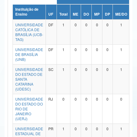
Ministério da Ciência, Tecnologia, Inovações e Comunicações
Instituição de
Ensino
UF
Total
ME
DO
MP
DP
ME/DO
M
Ministério do Meio Ambiente
UNIVERSIDADE
DF
1
0
0
0
0
1
CATÓLICA DE
Ministério do Turismo
BRASÍLIA (UCB-
TAG)
Ministério do Desenvolvimento Regional
UNIVERSIDADE
DF
1
0
0
0
0
1
DE BRASÍLIA
Controladoria-Geral da União
(UNB)
Ministério da Mulher, da Família e dos Direitos Humanos
UNIVERSIDADE
SC
1
0
0
0
0
1
DO ESTADO DE
SANTA
Secretaria-Geral
CATARINA
(UDESC)
Secretaria de Governo
UNIVERSIDADE
RJ
0
0
0
0
0
0
DO ESTADO DO
Gabinete de Segurança Institucional
RIO DE
JANEIRO
Advocacia-Geral da União
(UERJ)
UNIVERSIDADE
PR
1
0
0
0
0
1
Banco Central do Brasil
ESTADUAL DE