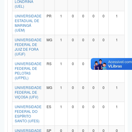
LONDRINA
Planalto
(UEL)
UNIVERSIDADE
PR
1
0
0
0
0
1
ESTADUAL DE
MARINGÁ
(UEM)
UNIVERSIDADE
MG
1
0
0
0
0
1
FEDERAL DE
JUIZ DE FORA
(UFJF)
UNIVERSIDADE
RS
1
0
0
0
0
1
FEDERAL DE
PELOTAS
(UFPEL)
UNIVERSIDADE
MG
1
0
0
0
0
1
FEDERAL DE
VIÇOSA (UFV)
UNIVERSIDADE
ES
1
0
0
0
0
1
FEDERAL DO
ESPÍRITO
SANTO (UFES)
UNIVERSIDADE
SP
0
0
0
0
0
0