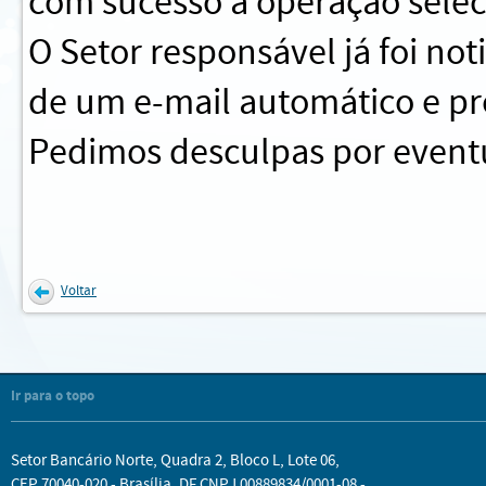
com sucesso a operação sele
O Setor responsável já foi no
de um e-mail automático e pr
Pedimos desculpas por eventu
Voltar
Ir para o topo
Setor Bancário Norte, Quadra 2, Bloco L, Lote 06,
CEP 70040-020 - Brasília, DF CNPJ 00889834/0001-08 -