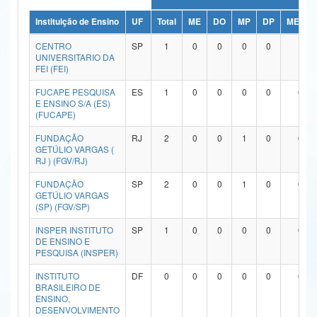
Ministério da Ciência, Tecnologia, Inovações e Comunicações
Instituição de Ensino
UF
Total
ME
DO
MP
DP
ME/DO
CENTRO
SP
1
0
0
0
0
1
Ministério do Meio Ambiente
UNIVERSITARIO DA
FEI (FEI)
Ministério do Turismo
FUCAPE PESQUISA
ES
1
0
0
0
0
0
E ENSINO S/A (ES)
Ministério do Desenvolvimento Regional
(FUCAPE)
Controladoria-Geral da União
FUNDAÇÃO
RJ
2
0
0
1
0
0
GETÚLIO VARGAS (
Ministério da Mulher, da Família e dos Direitos Humanos
RJ ) (FGV/RJ)
FUNDAÇÃO
SP
2
0
0
1
0
0
Secretaria-Geral
GETÚLIO VARGAS
(SP) (FGV/SP)
Secretaria de Governo
INSPER INSTITUTO
SP
1
0
0
0
0
0
DE ENSINO E
Gabinete de Segurança Institucional
PESQUISA (INSPER)
Advocacia-Geral da União
INSTITUTO
DF
0
0
0
0
0
0
BRASILEIRO DE
ENSINO,
Banco Central do Brasil
DESENVOLVIMENTO