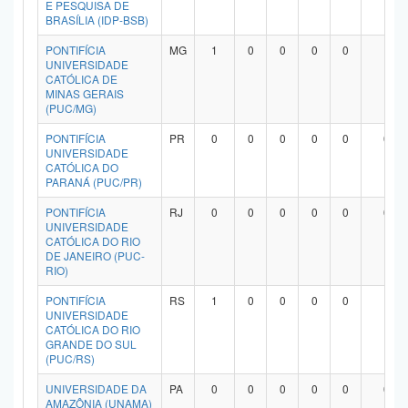
E PESQUISA DE
Planalto
BRASÍLIA (IDP-BSB)
PONTIFÍCIA
MG
1
0
0
0
0
1
UNIVERSIDADE
CATÓLICA DE
MINAS GERAIS
(PUC/MG)
PONTIFÍCIA
PR
0
0
0
0
0
0
UNIVERSIDADE
CATÓLICA DO
PARANÁ (PUC/PR)
PONTIFÍCIA
RJ
0
0
0
0
0
0
UNIVERSIDADE
CATÓLICA DO RIO
DE JANEIRO (PUC-
RIO)
PONTIFÍCIA
RS
1
0
0
0
0
1
UNIVERSIDADE
CATÓLICA DO RIO
GRANDE DO SUL
(PUC/RS)
UNIVERSIDADE DA
PA
0
0
0
0
0
0
AMAZÔNIA (UNAMA)