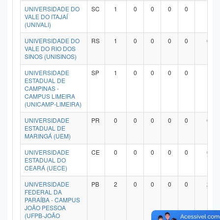
UNIVERSIDADE DO
SC
1
0
0
0
0
1
VALE DO ITAJAÍ
(UNIVALI)
UNIVERSIDADE DO
RS
1
0
0
0
0
0
VALE DO RIO DOS
SINOS (UNISINOS)
UNIVERSIDADE
SP
1
0
0
0
0
1
ESTADUAL DE
CAMPINAS -
CAMPUS LIMEIRA
(UNICAMP-LIMEIRA)
UNIVERSIDADE
PR
0
0
0
0
0
0
ESTADUAL DE
MARINGÁ (UEM)
UNIVERSIDADE
CE
0
0
0
0
0
0
ESTADUAL DO
CEARÁ (UECE)
UNIVERSIDADE
PB
2
0
0
0
0
2
FEDERAL DA
PARAÍBA - CAMPUS
JOÃO PESSOA
(UFPB-JOÃO