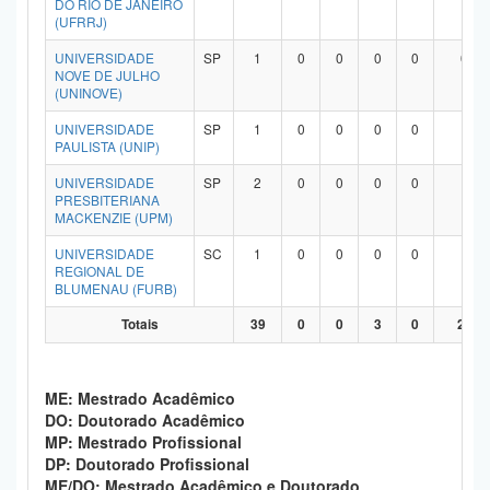
DO RIO DE JANEIRO
(UFRRJ)
UNIVERSIDADE
SP
1
0
0
0
0
0
NOVE DE JULHO
(UNINOVE)
UNIVERSIDADE
SP
1
0
0
0
0
1
PAULISTA (UNIP)
UNIVERSIDADE
SP
2
0
0
0
0
1
PRESBITERIANA
MACKENZIE (UPM)
UNIVERSIDADE
SC
1
0
0
0
0
1
REGIONAL DE
BLUMENAU (FURB)
Totais
39
0
0
3
0
27
ME: Mestrado Acadêmico
DO: Doutorado Acadêmico
MP: Mestrado Profissional
DP: Doutorado Profissional
ME/DO: Mestrado Acadêmico e Doutorado