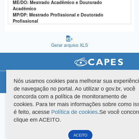
ME/DO: Mestrado Acadêmico e Doutorado
Planalto
Acadêmico
MP/DP: Mestrado Profissional e Doutorado
Profissional
Gerar arquivo XLS
Compatibilidade
Nós usamos cookies para melhorar sua experiênc
de navegação no portal. Ao utilizar o gov.br, você
Versão do sistema: 3.88.9
Copyright 2022 Capes. Todos os direitos reservados.
concorda com a política de monitoramento de
cookies. Para ter mais informações sobre como is
é feito, acesse
Política de cookies
.Se você concor
clique em ACEITO.
ACEITO