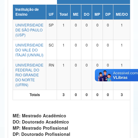
Ministério da Ciência, Tecnologia, Inovações e Comunicações
Instituição de
Ensino
UF
Total
ME
DO
MP
DP
ME/DO
MP
Ministério do Meio Ambiente
UNIVERSIDADE
SP
1
0
0
0
0
1
DE SÃO PAULO
Ministério do Turismo
(USP)
UNIVERSIDADE
SC
1
0
0
0
0
1
Ministério do Desenvolvimento Regional
DO VALE DO
ITAJAÍ (UNIVALI)
Controladoria-Geral da União
UNIVERSIDADE
RN
1
0
0
0
0
1
Ministério da Mulher, da Família e dos Direitos Humanos
FEDERAL DO
RIO GRANDE
DO NORTE
Secretaria-Geral
(UFRN)
Secretaria de Governo
Totais
3
0
0
0
0
3
Gabinete de Segurança Institucional
ME: Mestrado Acadêmico
Advocacia-Geral da União
DO: Doutorado Acadêmico
MP: Mestrado Profissional
Banco Central do Brasil
DP: Doutorado Profissional