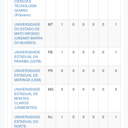
CIÊNCIA E
Planalto
TECNOLOGIA
GOIANO
(IFGoiano)
UNIVERSIDADE
MT
1
0
0
0
0
1
DO ESTADO DE
MATO GROSSO
(UNEMAT-BARRA
DO BUGRES)
UNIVERSIDADE
PB
1
0
0
0
0
1
ESTADUAL DA
PARAIBA (UEPB)
UNIVERSIDADE
PR
0
0
0
0
0
0
ESTADUAL DE
MARINGÁ (UEM)
UNIVERSIDADE
MG
0
0
0
0
0
0
ESTADUAL DE
MONTES
CLAROS
(UNIMONTES)
UNIVERSIDADE
RJ
1
0
0
0
0
1
ESTADUAL DO
NORTE