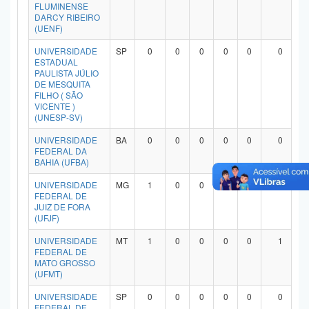
FLUMINENSE
DARCY RIBEIRO
(UENF)
UNIVERSIDADE
SP
0
0
0
0
0
0
ESTADUAL
PAULISTA JÚLIO
DE MESQUITA
FILHO ( SÃO
VICENTE )
(UNESP-SV)
UNIVERSIDADE
BA
0
0
0
0
0
0
FEDERAL DA
BAHIA (UFBA)
UNIVERSIDADE
MG
1
0
0
0
0
1
FEDERAL DE
JUIZ DE FORA
(UFJF)
UNIVERSIDADE
MT
1
0
0
0
0
1
FEDERAL DE
MATO GROSSO
(UFMT)
UNIVERSIDADE
SP
0
0
0
0
0
0
FEDERAL DE