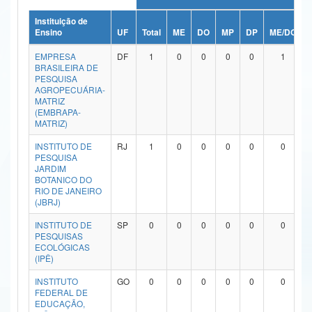
Ministério da Ciência, Tecnologia, Inovações e Comunicações
Instituição de
Ensino
UF
Total
ME
DO
MP
DP
ME/DO
Ministério do Meio Ambiente
EMPRESA
DF
1
0
0
0
0
1
BRASILEIRA DE
Ministério do Turismo
PESQUISA
AGROPECUÁRIA-
MATRIZ
Ministério do Desenvolvimento Regional
(EMBRAPA-
MATRIZ)
Controladoria-Geral da União
INSTITUTO DE
RJ
1
0
0
0
0
0
PESQUISA
Ministério da Mulher, da Família e dos Direitos Humanos
JARDIM
BOTANICO DO
Secretaria-Geral
RIO DE JANEIRO
(JBRJ)
Secretaria de Governo
INSTITUTO DE
SP
0
0
0
0
0
0
PESQUISAS
Gabinete de Segurança Institucional
ECOLÓGICAS
(IPÊ)
Advocacia-Geral da União
INSTITUTO
GO
0
0
0
0
0
0
FEDERAL DE
Banco Central do Brasil
EDUCAÇÃO,