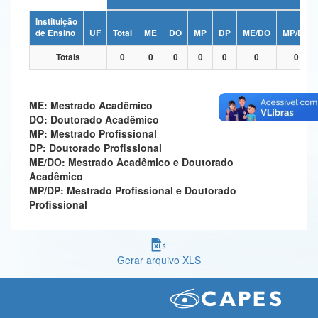
Ministério da Ciência, Tecnologia, Inovações e Comunicações
Instituição
de Ensino
UF
Total
ME
DO
MP
DP
ME/DO
MP/DP
Ministério do Meio Ambiente
Totais
0
0
0
0
0
0
0
Ministério do Turismo
Ministério do Desenvolvimento Regional
ME: Mestrado Acadêmico
DO: Doutorado Acadêmico
Controladoria-Geral da União
MP: Mestrado Profissional
DP: Doutorado Profissional
Ministério da Mulher, da Família e dos Direitos Humanos
ME/DO: Mestrado Acadêmico e Doutorado
Acadêmico
Secretaria-Geral
MP/DP: Mestrado Profissional e Doutorado
Profissional
Secretaria de Governo
Gabinete de Segurança Institucional
Gerar arquivo XLS
Advocacia-Geral da União
Banco Central do Brasil