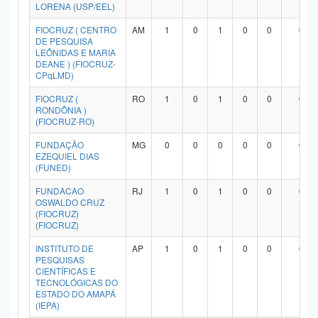
LORENA (USP/EEL)
FIOCRUZ ( CENTRO
AM
1
0
1
0
0
0
DE PESQUISA
LEÔNIDAS E MARIA
DEANE ) (FIOCRUZ-
CPqLMD)
FIOCRUZ (
RO
1
0
1
0
0
0
RONDÔNIA )
(FIOCRUZ-RO)
FUNDAÇÃO
MG
0
0
0
0
0
0
EZEQUIEL DIAS
(FUNED)
FUNDACAO
RJ
1
0
1
0
0
0
OSWALDO CRUZ
(FIOCRUZ)
(FIOCRUZ)
INSTITUTO DE
AP
1
0
1
0
0
0
PESQUISAS
CIENTÍFICAS E
TECNOLÓGICAS DO
ESTADO DO AMAPÁ
(IEPA)