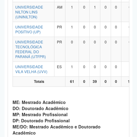
UNIVERSIDADE
AM
1
0
1
0
0
0
NILTON LINS
(UNINILTON)
UNIVERSIDADE
PR
1
0
0
0
0
0
POSITIVO (UP)
UNIVERSIDADE
PR
0
0
0
0
0
0
TECNOLÓGICA
FEDERAL DO
PARANÁ (UTFPR)
UNIVERSIDADE
ES
1
0
0
0
0
1
VILA VELHA (UVV)
Totais
61
0
39
0
0
19
ME: Mestrado Acadêmico
DO: Doutorado Acadêmico
MP: Mestrado Profissional
DP: Doutorado Profissional
ME/DO: Mestrado Acadêmico e Doutorado
Acadêmico