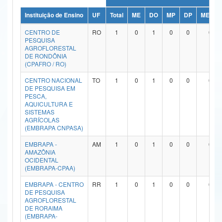
Ministério da Ciência, Tecnologia, Inovações e Comunicações
Instituição de Ensino
UF
Total
ME
DO
MP
DP
ME/DO
CENTRO DE
RO
1
0
1
0
0
0
Ministério do Meio Ambiente
PESQUISA
AGROFLORESTAL
Ministério do Turismo
DE RONDÔNIA
(CPAFRO / RO)
Ministério do Desenvolvimento Regional
CENTRO NACIONAL
TO
1
0
1
0
0
0
DE PESQUISA EM
Controladoria-Geral da União
PESCA,
AQUICULTURA E
SISTEMAS
Ministério da Mulher, da Família e dos Direitos Humanos
AGRÍCOLAS
(EMBRAPA CNPASA)
Secretaria-Geral
EMBRAPA -
AM
1
0
1
0
0
0
Secretaria de Governo
AMAZÔNIA
OCIDENTAL
(EMBRAPA-CPAA)
Gabinete de Segurança Institucional
EMBRAPA - CENTRO
RR
1
0
1
0
0
0
Advocacia-Geral da União
DE PESQUISA
AGROFLORESTAL
DE RORAIMA
Banco Central do Brasil
(EMBRAPA-