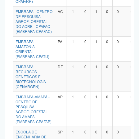
CPAF/RR)
Planalto
EMBRAPA - CENTRO
AC
1
0
1
0
0
0
DE PESQUISA
AGROFLORESTAL
DO ACRE - CPAFAC
(EMBRAPA-CPAFAC)
EMBRAPA
PA
1
0
1
0
0
0
AMAZÔNIA
ORIENTAL
(EMBRAPA-CPATU)
EMBRAPA
DF
1
0
1
0
0
0
RECURSOS
GENÉTICOS E
BIOTECNOLOGIA
(CENARGEN)
EMBRAPA-AMAPÁ -
AP
1
0
1
0
0
0
CENTRO DE
PESQUISA
AGROFLORESTAL
DO AMAPÁ
(EMBRAPA-CPAFAP)
ESCOLA DE
SP
1
0
0
0
0
1
ENGENHARIA DE