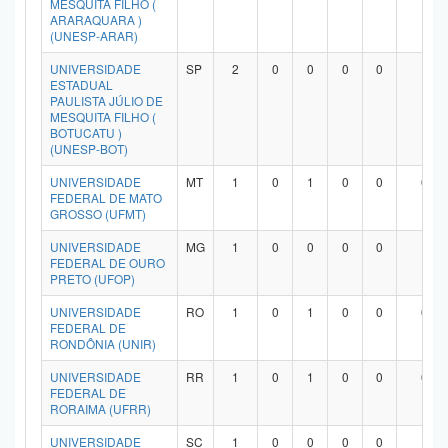
MESQUITA FILHO (
ARARAQUARA )
(UNESP-ARAR)
UNIVERSIDADE
SP
2
0
0
0
0
1
ESTADUAL
PAULISTA JÚLIO DE
MESQUITA FILHO (
BOTUCATU )
(UNESP-BOT)
UNIVERSIDADE
MT
1
0
1
0
0
0
FEDERAL DE MATO
GROSSO (UFMT)
UNIVERSIDADE
MG
1
0
0
0
0
1
FEDERAL DE OURO
PRETO (UFOP)
UNIVERSIDADE
RO
1
0
1
0
0
0
FEDERAL DE
RONDÔNIA (UNIR)
UNIVERSIDADE
RR
1
0
1
0
0
0
FEDERAL DE
RORAIMA (UFRR)
UNIVERSIDADE
SC
1
0
0
0
0
1