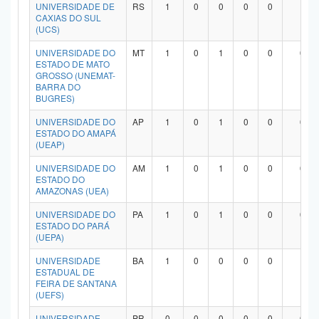
UNIVERSIDADE DE
RS
1
0
0
0
0
1
CAXIAS DO SUL
(UCS)
UNIVERSIDADE DO
MT
1
0
1
0
0
0
ESTADO DE MATO
GROSSO (UNEMAT-
BARRA DO
BUGRES)
UNIVERSIDADE DO
AP
1
0
1
0
0
0
ESTADO DO AMAPÁ
(UEAP)
UNIVERSIDADE DO
AM
1
0
1
0
0
0
ESTADO DO
AMAZONAS (UEA)
UNIVERSIDADE DO
PA
1
0
1
0
0
0
ESTADO DO PARÁ
(UEPA)
UNIVERSIDADE
BA
1
0
0
0
0
1
ESTADUAL DE
FEIRA DE SANTANA
(UEFS)
UNIVERSIDADE
PR
0
0
0
0
0
0