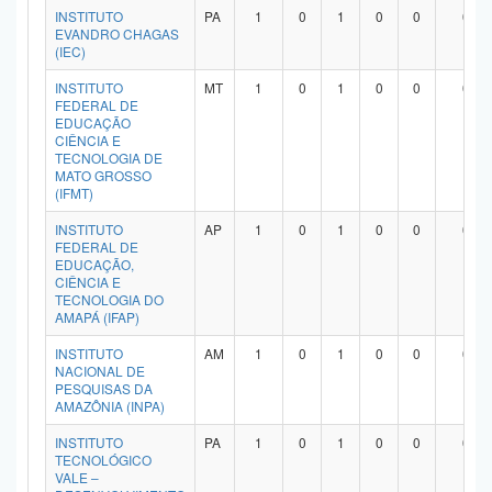
INSTITUTO
PA
1
0
1
0
0
0
EVANDRO CHAGAS
(IEC)
INSTITUTO
MT
1
0
1
0
0
0
FEDERAL DE
EDUCAÇÃO
CIÊNCIA E
TECNOLOGIA DE
MATO GROSSO
(IFMT)
INSTITUTO
AP
1
0
1
0
0
0
FEDERAL DE
EDUCAÇÃO,
CIÊNCIA E
TECNOLOGIA DO
AMAPÁ (IFAP)
INSTITUTO
AM
1
0
1
0
0
0
NACIONAL DE
PESQUISAS DA
AMAZÔNIA (INPA)
INSTITUTO
PA
1
0
1
0
0
0
TECNOLÓGICO
VALE –