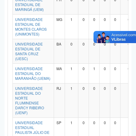
ESTADUAL DE
MARINGÁ (UEM)
UNIVERSIDADE
MG
1
0
0
0
0
0
ESTADUAL DE
MONTES CLAROS
(UNIMONTES)
UNIVERSIDADE
BA
0
0
0
0
0
0
ESTADUAL DE
SANTA CRUZ
(UESC)
UNIVERSIDADE
MA
1
0
1
0
0
0
ESTADUAL DO
MARANHÃO (UEMA)
UNIVERSIDADE
RJ
1
0
0
0
0
1
ESTADUAL DO
NORTE
FLUMINENSE
DARCY RIBEIRO
(UENF)
UNIVERSIDADE
SP
1
0
0
0
0
1
ESTADUAL
PAULISTA JÚLIO DE