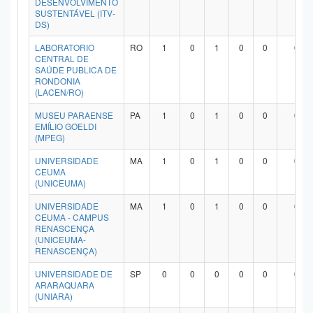
DESENVOLVIMENTO
SUSTENTÁVEL (ITV-
DS)
LABORATORIO
RO
1
0
1
0
0
0
CENTRAL DE
SAÚDE PUBLICA DE
RONDONIA
(LACEN/RO)
MUSEU PARAENSE
PA
1
0
1
0
0
0
EMÍLIO GOELDI
(MPEG)
UNIVERSIDADE
MA
1
0
1
0
0
0
CEUMA
(UNICEUMA)
UNIVERSIDADE
MA
1
0
1
0
0
0
CEUMA - CAMPUS
RENASCENÇA
(UNICEUMA-
RENASCENÇA)
UNIVERSIDADE DE
SP
0
0
0
0
0
0
ARARAQUARA
(UNIARA)