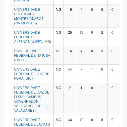
UNIVERSIDADE
MG
19
4
0
6
0
7
ESTADUAL DE
MONTES CLAROS
(UNIMONTES)
UNIVERSIDADE
MG
25
12
0
2
0
9
FEDERAL DE
ALFENAS (UNIFAL-MG)
UNIVERSIDADE
MG
16
4
0
3
0
8
FEDERAL DE ITAJUBÁ
(UNIFEI)
UNIVERSIDADE
MG
44
7
1
6
0
2
FEDERAL DE JUIZ DE
FORA (UFJF)
UNIVERSIDADE
MG
2
1
0
1
0
0
FEDERAL DE JUIZ DE
FORA - CAMPUS
GOVERNADOR
VALADARES (UFJF-G.
VALADARES)
UNIVERSIDADE
MG
43
10
0
6
0
2
FEDERAL DE LAVRAS