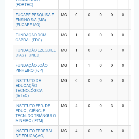
(FORTEC)
FUCAPE PESQUISA E
MG
0
0
0
0
0
0
ENSINO S/A (MG)
(FUCAPE-MG)
FUNDAÇÃO DOM
MG
1
0
0
0
0
0
CABRAL (FDC)
FUNDAÇÃO EZEQUIEL
MG
1
0
0
1
0
0
DIAS (FUNED)
FUNDAÇÃO JOÃO
MG
1
1
0
0
0
0
PINHEIRO (FJP)
INSTITUTO DE
MG
0
0
0
0
0
0
EDUCAÇÃO
TECNOLÓGICA
(IETEC)
INSTITUTO FED. DE
MG
4
0
0
3
0
0
EDUC., CIÊNC. E
TECN. DO TRIÂNGULO
MINEIRO (IFTM)
INSTITUTO FEDERAL
MG
4
0
0
4
0
0
DE EDUCAÇÃO,