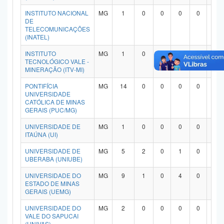
INSTITUTO NACIONAL
MG
1
0
0
0
0
1
DE
TELECOMUNICAÇÕES
(INATEL)
INSTITUTO
MG
1
0
0
1
0
0
TECNOLÓGICO VALE -
MINERAÇÃO (ITV-MI)
PONTIFÍCIA
MG
14
0
0
0
0
1
UNIVERSIDADE
CATÓLICA DE MINAS
GERAIS (PUC/MG)
UNIVERSIDADE DE
MG
1
0
0
0
0
1
ITAÚNA (UI)
UNIVERSIDADE DE
MG
5
2
0
1
0
1
UBERABA (UNIUBE)
UNIVERSIDADE DO
MG
9
1
0
4
0
4
ESTADO DE MINAS
GERAIS (UEMG)
UNIVERSIDADE DO
MG
2
0
0
0
0
1
VALE DO SAPUCAI
(UNIVAS)