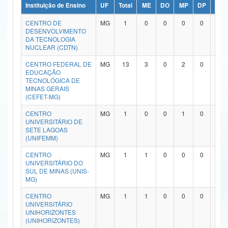
Instituição de Ensino
UF
Total
ME
DO
MP
DP
ME/
Ministério da Ciência, Tecnologia, Inovações e Comunicações
CENTRO DE
MG
1
0
0
0
0
1
DESENVOLVIMENTO
Ministério do Meio Ambiente
DA TECNOLOGIA
NUCLEAR (CDTN)
Ministério do Turismo
CENTRO FEDERAL DE
MG
13
3
0
2
0
7
EDUCAÇÃO
Ministério do Desenvolvimento Regional
TECNOLÓGICA DE
MINAS GERAIS
Controladoria-Geral da União
(CEFET-MG)
CENTRO
MG
1
0
0
1
0
0
Ministério da Mulher, da Família e dos Direitos Humanos
UNIVERSITÁRIO DE
SETE LAGOAS
Secretaria-Geral
(UNIFEMM)
CENTRO
MG
1
1
0
0
0
0
Secretaria de Governo
UNIVERSITÁRIO DO
SUL DE MINAS (UNIS-
Gabinete de Segurança Institucional
MG)
CENTRO
MG
1
1
0
0
0
0
Advocacia-Geral da União
UNIVERSITÁRIO
UNIHORIZONTES
Banco Central do Brasil
(UNIHORIZONTES)