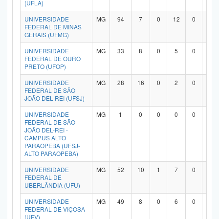
(UFLA)
UNIVERSIDADE
MG
94
7
0
12
0
7
FEDERAL DE MINAS
GERAIS (UFMG)
UNIVERSIDADE
MG
33
8
0
5
0
1
FEDERAL DE OURO
PRETO (UFOP)
UNIVERSIDADE
MG
28
16
0
2
0
9
FEDERAL DE SÃO
JOÃO DEL-REI (UFSJ)
UNIVERSIDADE
MG
1
0
0
0
0
0
FEDERAL DE SÃO
JOÃO DEL-REI -
CAMPUS ALTO
PARAOPEBA (UFSJ-
ALTO PARAOPEBA)
UNIVERSIDADE
MG
52
10
1
7
0
3
FEDERAL DE
UBERLÂNDIA (UFU)
UNIVERSIDADE
MG
49
8
0
6
0
3
FEDERAL DE VIÇOSA
(UFV)