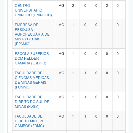
CENTRO
MG
2
0
0
2
0
0
Planalto
UNIVERSITÁRIO
UNINCOR (UNINCOR)
EMPRESA DE
MG
1
0
0
1
0
0
PESQUISA
AGROPECUÁRIA DE
MINAS GERAIS
(EPAMIG)
ESCOLA SUPERIOR
MG
1
0
0
0
0
1
DOM HELDER
CÂMARA (ESDHC)
FACULDADE DE
MG
1
1
0
0
0
0
CIÊNCIAS MÉDICAS
DE MINAS GERAIS
(FCMMG)
FACULDADE DE
MG
1
1
0
0
0
0
DIREITO DO SUL DE
MINAS (FDSM)
FACULDADE DE
MG
1
1
0
0
0
0
DIREITO MILTON
CAMPOS (FDMC)