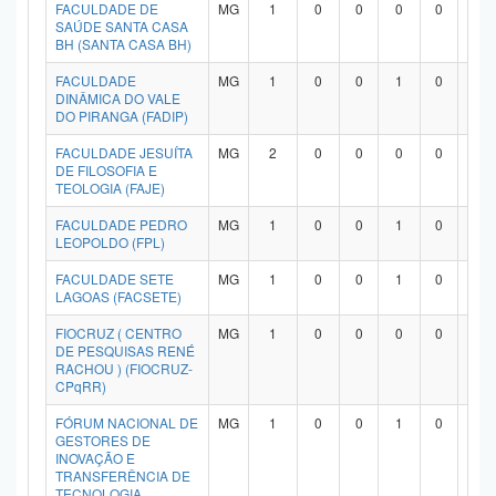
FACULDADE DE
MG
1
0
0
0
0
1
SAÚDE SANTA CASA
BH (SANTA CASA BH)
FACULDADE
MG
1
0
0
1
0
0
DINÂMICA DO VALE
DO PIRANGA (FADIP)
FACULDADE JESUÍTA
MG
2
0
0
0
0
2
DE FILOSOFIA E
TEOLOGIA (FAJE)
FACULDADE PEDRO
MG
1
0
0
1
0
0
LEOPOLDO (FPL)
FACULDADE SETE
MG
1
0
0
1
0
0
LAGOAS (FACSETE)
FIOCRUZ ( CENTRO
MG
1
0
0
0
0
1
DE PESQUISAS RENÉ
RACHOU ) (FIOCRUZ-
CPqRR)
FÓRUM NACIONAL DE
MG
1
0
0
1
0
0
GESTORES DE
INOVAÇÃO E
TRANSFERÊNCIA DE
TECNOLOGIA