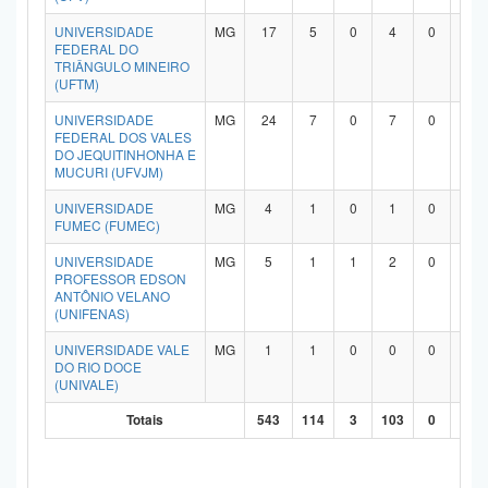
UNIVERSIDADE
MG
17
5
0
4
0
7
FEDERAL DO
TRIÂNGULO MINEIRO
(UFTM)
UNIVERSIDADE
MG
24
7
0
7
0
9
FEDERAL DOS VALES
DO JEQUITINHONHA E
MUCURI (UFVJM)
UNIVERSIDADE
MG
4
1
0
1
0
2
FUMEC (FUMEC)
UNIVERSIDADE
MG
5
1
1
2
0
1
PROFESSOR EDSON
ANTÔNIO VELANO
(UNIFENAS)
UNIVERSIDADE VALE
MG
1
1
0
0
0
0
DO RIO DOCE
(UNIVALE)
Totais
543
114
3
103
0
29