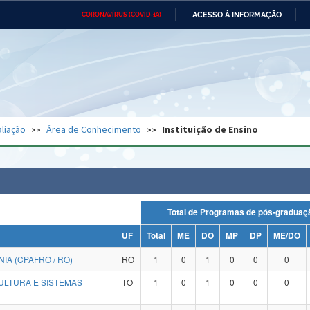
ACESSO À INFORMAÇÃO
CORONAVÍRUS (COVID-19)
Ministério da Defesa
Ministério das Relações
Mini
Exteriores
IR
PARA
O
CONTEÚDO
Ministério da Cidadania
Ministério da Saúde
Mini
Ministério do Desenvolvimento
Controladoria-Geral da União
Minis
Regional
e do
liação
Área de Conhecimento
Instituição de Ensino
Advocacia-Geral da União
Banco Central do Brasil
Plana
Total de Programas de pós-grad
UF
Total
ME
DO
MP
DP
ME/DO
A (CPAFRO / RO)
RO
1
0
1
0
0
0
ULTURA E SISTEMAS
TO
1
0
1
0
0
0