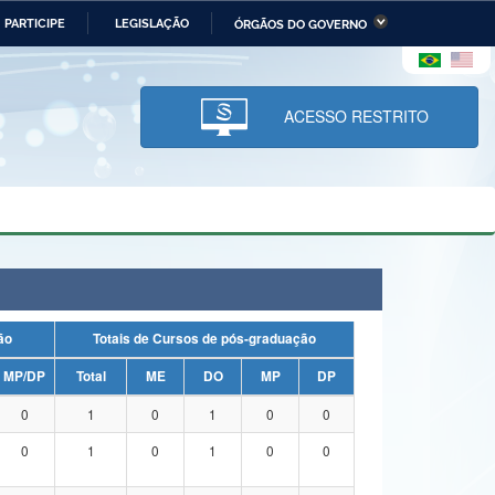
PARTICIPE
LEGISLAÇÃO
ÓRGÃOS DO GOVERNO
stério da Economia
Ministério da Infraestrutura
stério de Minas e Energia
Ministério da Ciência,
Tecnologia, Inovações e
ACESSO RESTRITO
Comunicações
tério da Mulher, da Família
Secretaria-Geral
s Direitos Humanos
lto
uação
Totais de Cursos de pós-graduação
MP/DP
Total
ME
DO
MP
DP
0
1
0
1
0
0
0
1
0
1
0
0