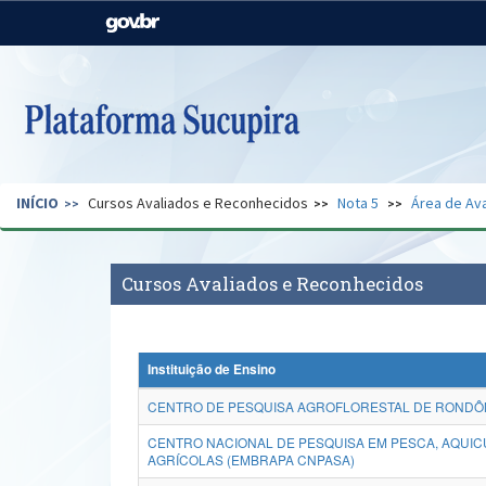
Casa Civil
Ministério da Justiça e
Segurança Pública
Ministério da Agricultura,
Ministério da Educação
Pecuária e Abastecimento
Ministério do Meio Ambiente
Ministério do Turismo
INÍCIO
Cursos Avaliados e Reconhecidos
Nota 5
Área de Ava
Secretaria de Governo
Gabinete de Segurança
Institucional
Cursos Avaliados e Reconhecidos
Instituição de Ensino
CENTRO DE PESQUISA AGROFLORESTAL DE RONDÔNI
CENTRO NACIONAL DE PESQUISA EM PESCA, AQUIC
AGRÍCOLAS (EMBRAPA CNPASA)