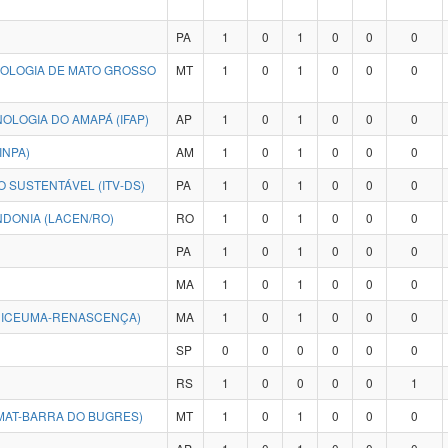
PA
1
0
1
0
0
0
NOLOGIA DE MATO GROSSO
MT
1
0
1
0
0
0
OLOGIA DO AMAPÁ (IFAP)
AP
1
0
1
0
0
0
INPA)
AM
1
0
1
0
0
0
 SUSTENTÁVEL (ITV-DS)
PA
1
0
1
0
0
0
DONIA (LACEN/RO)
RO
1
0
1
0
0
0
PA
1
0
1
0
0
0
MA
1
0
1
0
0
0
NICEUMA-RENASCENÇA)
MA
1
0
1
0
0
0
SP
0
0
0
0
0
0
RS
1
0
0
0
0
1
MAT-BARRA DO BUGRES)
MT
1
0
1
0
0
0