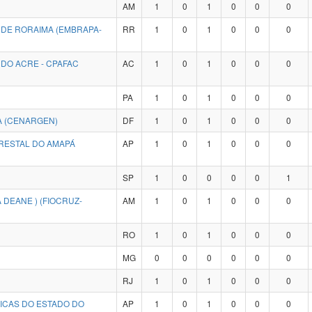
AM
1
0
1
0
0
0
 DE RORAIMA (EMBRAPA-
RR
1
0
1
0
0
0
DO ACRE - CPAFAC
AC
1
0
1
0
0
0
PA
1
0
1
0
0
0
A (CENARGEN)
DF
1
0
1
0
0
0
RESTAL DO AMAPÁ
AP
1
0
1
0
0
0
SP
1
0
0
0
0
1
 DEANE ) (FIOCRUZ-
AM
1
0
1
0
0
0
RO
1
0
1
0
0
0
MG
0
0
0
0
0
0
RJ
1
0
1
0
0
0
GICAS DO ESTADO DO
AP
1
0
1
0
0
0