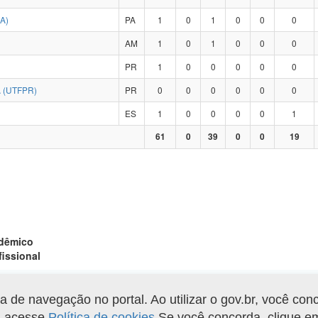
A)
PA
1
0
1
0
0
0
AM
1
0
1
0
0
0
PR
1
0
0
0
0
0
 (UTFPR)
PR
0
0
0
0
0
0
ES
1
0
0
0
0
1
61
0
39
0
0
19
adêmico
fissional
de navegação no portal. Ao utilizar o gov.br, você con
Gerar arquivo XLS
o, acesse
Política de cookies
.Se você concorda, clique 