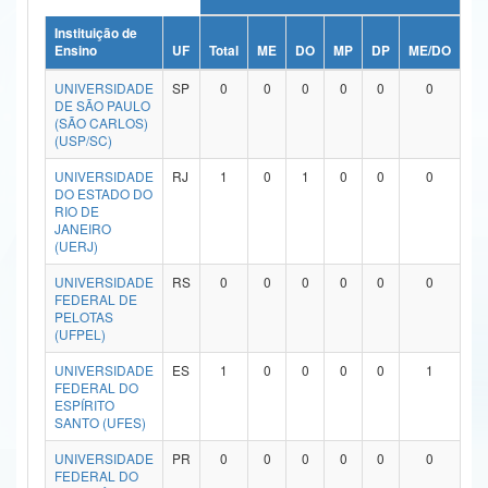
Ministério da Ciência, Tecnologia, Inovações e Comunicações
Instituição de
Ensino
UF
Total
ME
DO
MP
DP
ME/DO
MP
Ministério do Meio Ambiente
UNIVERSIDADE
SP
0
0
0
0
0
0
DE SÃO PAULO
Ministério do Turismo
(SÃO CARLOS)
(USP/SC)
Ministério do Desenvolvimento Regional
UNIVERSIDADE
RJ
1
0
1
0
0
0
DO ESTADO DO
Controladoria-Geral da União
RIO DE
JANEIRO
(UERJ)
Ministério da Mulher, da Família e dos Direitos Humanos
UNIVERSIDADE
RS
0
0
0
0
0
0
Secretaria-Geral
FEDERAL DE
PELOTAS
Secretaria de Governo
(UFPEL)
UNIVERSIDADE
ES
1
0
0
0
0
1
Gabinete de Segurança Institucional
FEDERAL DO
ESPÍRITO
Advocacia-Geral da União
SANTO (UFES)
UNIVERSIDADE
PR
0
0
0
0
0
0
Banco Central do Brasil
FEDERAL DO