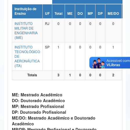
Ministério da Ciência, Tecnologia, Inovações e Comunicações
Instituição de
Ensino
UF
Total
ME
DO
MP
DP
ME/DO
MP
Ministério do Meio Ambiente
INSTITUTO
RJ
0
0
0
0
0
0
MILITAR DE
Ministério do Turismo
ENGENHARIA
(IME)
Ministério do Desenvolvimento Regional
INSTITUTO
SP
1
0
0
0
0
1
TECNOLÓGICO
Controladoria-Geral da União
DE
AERONÁUTICA
(ITA)
Ministério da Mulher, da Família e dos Direitos Humanos
Totais
3
1
0
0
0
2
Secretaria-Geral
Secretaria de Governo
ME: Mestrado Acadêmico
DO: Doutorado Acadêmico
Gabinete de Segurança Institucional
MP: Mestrado Profissional
DP: Doutorado Profissional
Advocacia-Geral da União
ME/DO: Mestrado Acadêmico e Doutorado
Acadêmico
Banco Central do Brasil
MP/DP: Mestrado Profissional e Doutorado