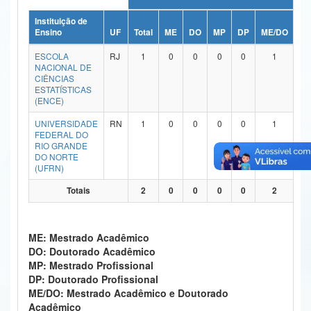
Ministério da Ciência, Tecnologia, Inovações e Comunicações
Instituição de
Ensino
UF
Total
ME
DO
MP
DP
ME/DO
MP
Ministério do Meio Ambiente
ESCOLA
RJ
1
0
0
0
0
1
NACIONAL DE
Ministério do Turismo
CIÊNCIAS
ESTATÍSTICAS
(ENCE)
Ministério do Desenvolvimento Regional
UNIVERSIDADE
RN
1
0
0
0
0
1
Controladoria-Geral da União
FEDERAL DO
RIO GRANDE
DO NORTE
Ministério da Mulher, da Família e dos Direitos Humanos
(UFRN)
Secretaria-Geral
Totais
2
0
0
0
0
2
Secretaria de Governo
ME: Mestrado Acadêmico
Gabinete de Segurança Institucional
DO: Doutorado Acadêmico
MP: Mestrado Profissional
Advocacia-Geral da União
DP: Doutorado Profissional
ME/DO: Mestrado Acadêmico e Doutorado
Banco Central do Brasil
Acadêmico