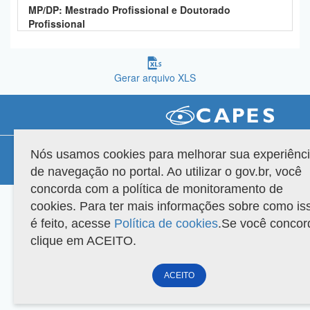
MP/DP: Mestrado Profissional e Doutorado
Planalto
Profissional
Gerar arquivo XLS
Compatibilidade
Nós usamos cookies para melhorar sua experiênc
de navegação no portal. Ao utilizar o gov.br, você
Versão do sistema: 3.88.9
Copyright 2022 Capes. Todos os direitos reservados.
concorda com a política de monitoramento de
cookies. Para ter mais informações sobre como is
é feito, acesse
Política de cookies
.Se você concor
clique em ACEITO.
ACEITO