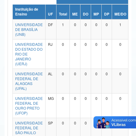
Ministério da Ciência, Tecnologia, Inovações e Comunicações
Instituição de
Ensino
UF
Total
ME
DO
MP
DP
ME/DO
M
Ministério do Meio Ambiente
UNIVERSIDADE
DF
1
0
0
0
0
1
DE BRASÍLIA
Ministério do Turismo
(UNB)
UNIVERSIDADE
RJ
0
0
0
0
0
0
Ministério do Desenvolvimento Regional
DO ESTADO DO
RIO DE
Controladoria-Geral da União
JANEIRO
(UERJ)
Ministério da Mulher, da Família e dos Direitos Humanos
UNIVERSIDADE
AL
0
0
0
0
0
0
FEDERAL DE
Secretaria-Geral
ALAGOAS
(UFAL)
Secretaria de Governo
UNIVERSIDADE
MG
0
0
0
0
0
0
FEDERAL DE
Gabinete de Segurança Institucional
OURO PRETO
(UFOP)
Advocacia-Geral da União
UNIVERSIDADE
SP
0
0
0
0
0
0
FEDERAL DE
Banco Central do Brasil
SÃO PAULO