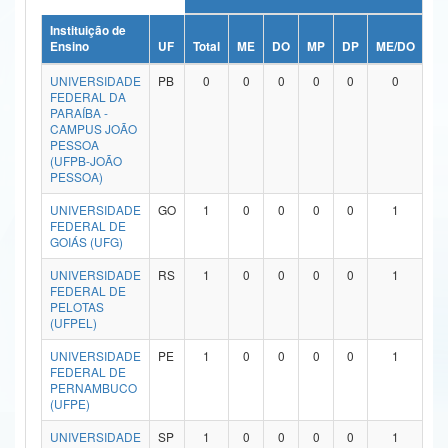
Ministério da Ciência, Tecnologia, Inovações e Comunicações
Instituição de
Ensino
UF
Total
ME
DO
MP
DP
ME/DO
MP
Ministério do Meio Ambiente
UNIVERSIDADE
PB
0
0
0
0
0
0
FEDERAL DA
Ministério do Turismo
PARAÍBA -
CAMPUS JOÃO
PESSOA
Ministério do Desenvolvimento Regional
(UFPB-JOÃO
PESSOA)
Controladoria-Geral da União
UNIVERSIDADE
GO
1
0
0
0
0
1
FEDERAL DE
Ministério da Mulher, da Família e dos Direitos Humanos
GOIÁS (UFG)
Secretaria-Geral
UNIVERSIDADE
RS
1
0
0
0
0
1
FEDERAL DE
Secretaria de Governo
PELOTAS
(UFPEL)
Gabinete de Segurança Institucional
UNIVERSIDADE
PE
1
0
0
0
0
1
FEDERAL DE
Advocacia-Geral da União
PERNAMBUCO
(UFPE)
Banco Central do Brasil
UNIVERSIDADE
SP
1
0
0
0
0
1