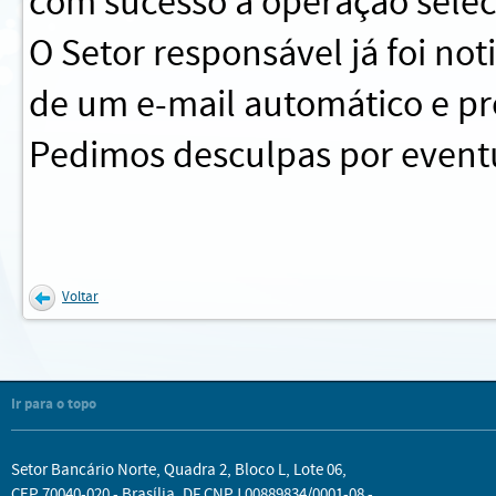
com sucesso a operação sele
O Setor responsável já foi no
de um e-mail automático e pr
Pedimos desculpas por eventu
Voltar
Ir para o topo
Setor Bancário Norte, Quadra 2, Bloco L, Lote 06,
CEP 70040-020 - Brasília, DF CNPJ 00889834/0001-08 -